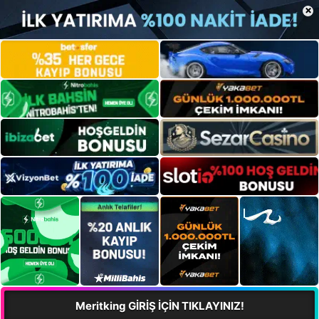
×
Meritking GİRİŞ İÇİN TIKLAYINIZ!