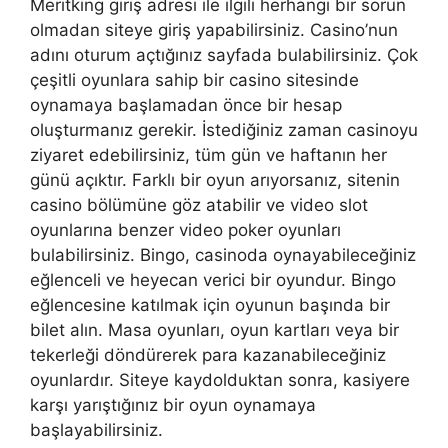
Meritking giriş adresi ile ilgili herhangi bir sorun
olmadan siteye giriş yapabilirsiniz. Casino’nun
adını oturum açtığınız sayfada bulabilirsiniz. Çok
çeşitli oyunlara sahip bir casino sitesinde
oynamaya başlamadan önce bir hesap
oluşturmanız gerekir. İstediğiniz zaman casinoyu
ziyaret edebilirsiniz, tüm gün ve haftanın her
günü açıktır. Farklı bir oyun arıyorsanız, sitenin
casino bölümüne göz atabilir ve video slot
oyunlarına benzer video poker oyunları
bulabilirsiniz. Bingo, casinoda oynayabileceğiniz
eğlenceli ve heyecan verici bir oyundur. Bingo
eğlencesine katılmak için oyunun başında bir
bilet alın. Masa oyunları, oyun kartları veya bir
tekerleği döndürerek para kazanabileceğiniz
oyunlardır. Siteye kaydolduktan sonra, kasiyere
karşı yarıştığınız bir oyun oynamaya
başlayabilirsiniz.