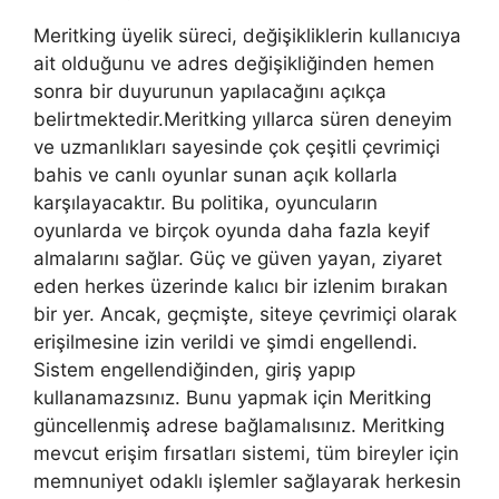
Meritking üyelik süreci, değişikliklerin kullanıcıya
ait olduğunu ve adres değişikliğinden hemen
sonra bir duyurunun yapılacağını açıkça
belirtmektedir.Meritking yıllarca süren deneyim
ve uzmanlıkları sayesinde çok çeşitli çevrimiçi
bahis ve canlı oyunlar sunan açık kollarla
karşılayacaktır. Bu politika, oyuncuların
oyunlarda ve birçok oyunda daha fazla keyif
almalarını sağlar. Güç ve güven yayan, ziyaret
eden herkes üzerinde kalıcı bir izlenim bırakan
bir yer. Ancak, geçmişte, siteye çevrimiçi olarak
erişilmesine izin verildi ve şimdi engellendi.
Sistem engellendiğinden, giriş yapıp
kullanamazsınız. Bunu yapmak için Meritking
güncellenmiş adrese bağlamalısınız. Meritking
mevcut erişim fırsatları sistemi, tüm bireyler için
memnuniyet odaklı işlemler sağlayarak herkesin