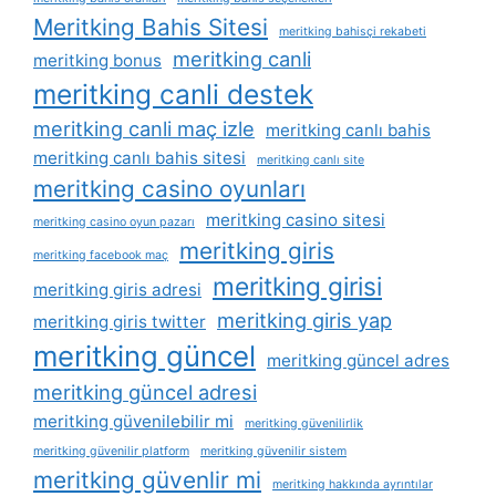
Meritking Bahis Sitesi
meritking bahisçi rekabeti
meritking canli
meritking bonus
meritking canli destek
meritking canli maç izle
meritking canlı bahis
meritking canlı bahis sitesi
meritking canlı site
meritking casino oyunları
meritking casino sitesi
meritking casino oyun pazarı
meritking giris
meritking facebook maç
meritking girisi
meritking giris adresi
meritking giris yap
meritking giris twitter
meritking güncel
meritking güncel adres
meritking güncel adresi
meritking güvenilebilir mi
meritking güvenilirlik
meritking güvenilir platform
meritking güvenilir sistem
meritking güvenlir mi
meritking hakkında ayrıntılar