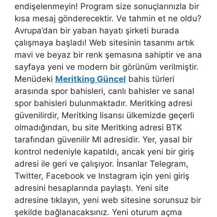
endişelenmeyin! Program size sonuçlarınızla bir
kısa mesaj gönderecektir. Ve tahmin et ne oldu?
Avrupa’dan bir yaban hayatı şirketi burada
çalışmaya başladı! Web sitesinin tasarımı artık
mavi ve beyaz bir renk şemasına sahiptir ve ana
sayfaya yeni ve modern bir görünüm verilmiştir.
Menüdeki
Meritking Güncel
bahis türleri
arasında spor bahisleri, canlı bahisler ve sanal
spor bahisleri bulunmaktadır. Meritking adresi
güvenilirdir, Meritking lisansı ülkemizde geçerli
olmadığından, bu site Meritking adresi BTK
tarafından güvenilir MI adresidir. Yer, yasal bir
kontrol nedeniyle kapatıldı, ancak yeni bir giriş
adresi ile geri ve çalışıyor. İnsanlar Telegram,
Twitter, Facebook ve Instagram için yeni giriş
adresini hesaplarında paylaştı. Yeni site
adresine tıklayın, yeni web sitesine sorunsuz bir
şekilde bağlanacaksınız. Yeni oturum açma