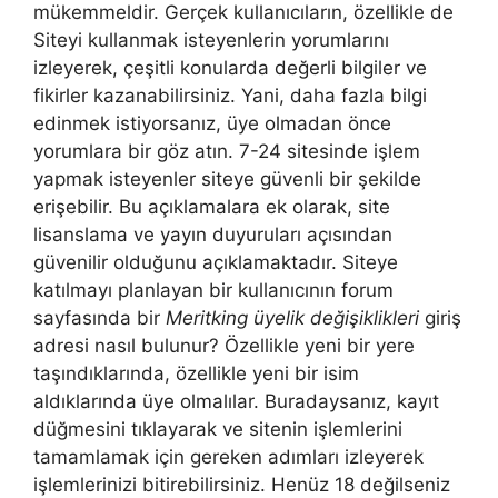
mükemmeldir. Gerçek kullanıcıların, özellikle de
Siteyi kullanmak isteyenlerin yorumlarını
izleyerek, çeşitli konularda değerli bilgiler ve
fikirler kazanabilirsiniz. Yani, daha fazla bilgi
edinmek istiyorsanız, üye olmadan önce
yorumlara bir göz atın. 7-24 sitesinde işlem
yapmak isteyenler siteye güvenli bir şekilde
erişebilir. Bu açıklamalara ek olarak, site
lisanslama ve yayın duyuruları açısından
güvenilir olduğunu açıklamaktadır. Siteye
katılmayı planlayan bir kullanıcının forum
sayfasında bir
Meritking üyelik değişiklikleri
giriş
adresi nasıl bulunur? Özellikle yeni bir yere
taşındıklarında, özellikle yeni bir isim
aldıklarında üye olmalılar. Buradaysanız, kayıt
düğmesini tıklayarak ve sitenin işlemlerini
tamamlamak için gereken adımları izleyerek
işlemlerinizi bitirebilirsiniz. Henüz 18 değilseniz