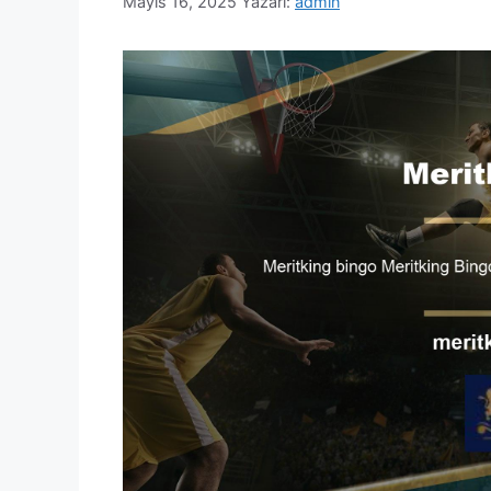
Mayıs 16, 2025
Yazarı:
admin