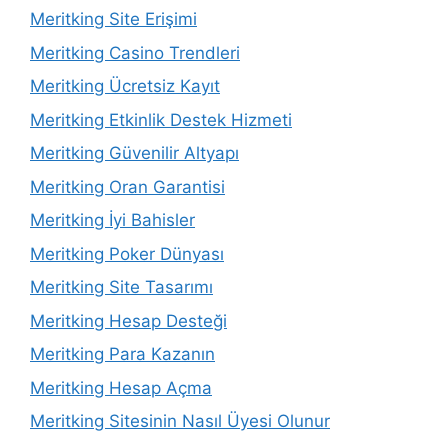
Meritking Site Erişimi
Meritking Casino Trendleri
Meritking Ücretsiz Kayıt
Meritking Etkinlik Destek Hizmeti
Meritking Güvenilir Altyapı
Meritking Oran Garantisi
Meritking İyi Bahisler
Meritking Poker Dünyası
Meritking Site Tasarımı
Meritking Hesap Desteği
Meritking Para Kazanın
Meritking Hesap Açma
Meritking Sitesinin Nasıl Üyesi Olunur