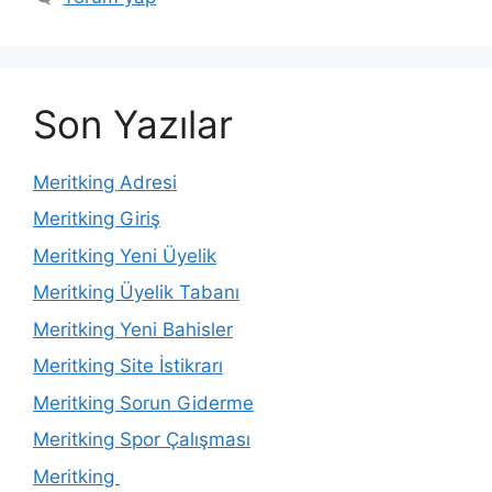
Son Yazılar
Meritking Adresi
Meritking Giriş
Meritking Yeni Üyelik
Meritking Üyelik Tabanı
Meritking Yeni Bahisler
Meritking Site İstikrarı
Meritking Sorun Giderme
Meritking Spor Çalışması
Meritking