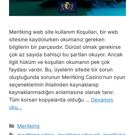
Meritking web site kullanım Koşulları, bir web
sitesine kaydolurken okumanız gereken
bilgilerin bir parçasıdır. Dürüst olmak gerekirse
çok az sayıda bahisçi bu şartları okuyor. Ancak
ilgili hüküm ve koşulları okumanın pek çok
faydası vardır. Bu, üyelerin sitede bir sorun
oluştuğunda sorunun Meritking Casino’nun oyun
seçeneklerinin ihlalinden kaynaklanıp
kaynaklanmadığını anlamasına olanak tanır.
Tüm korsan kopyalarda olduğu …
Devamını
oku…
Kategoriler
Meritking
Etiketler