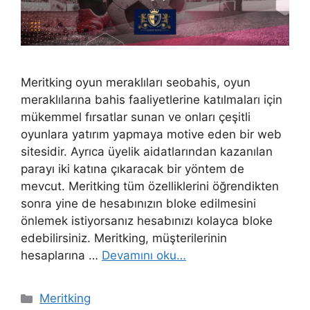
Meritking oyun meraklıları seobahis, oyun
meraklılarına bahis faaliyetlerine katılmaları için
mükemmel fırsatlar sunan ve onları çeşitli
oyunlara yatırım yapmaya motive eden bir web
sitesidir. Ayrıca üyelik aidatlarından kazanılan
parayı iki katına çıkaracak bir yöntem de
mevcut. Meritking tüm özelliklerini öğrendikten
sonra yine de hesabınızın bloke edilmesini
önlemek istiyorsanız hesabınızı kolayca bloke
edebilirsiniz. Meritking, müşterilerinin
hesaplarına …
Devamını oku…
Kategoriler
Meritking