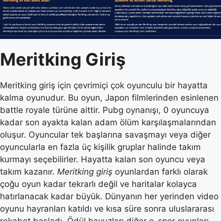
Meritking Giriş
Meritking giriş için çevrimiçi çok oyunculu bir hayatta
kalma oyunudur. Bu oyun, Japon filmlerinden esinlenen
battle royale türüne aittir. Pubg oynanışı, 0 oyuncuya
kadar son ayakta kalan adam ölüm karşılaşmalarından
oluşur. Oyuncular tek başlarına savaşmayı veya diğer
oyuncularla en fazla üç kişilik gruplar halinde takım
kurmayı seçebilirler. Hayatta kalan son oyuncu veya
takım kazanır.
Meritking giriş
oyunlardan farklı olarak
çoğu oyun kadar tekrarlı değil ve haritalar kolayca
hatırlanacak kadar büyük. Dünyanın her yerinden video
oyunu hayranları katıldı ve kısa süre sonra uluslararası
rekabet başladı. Ödül havuzları diğer e-spor oyunları