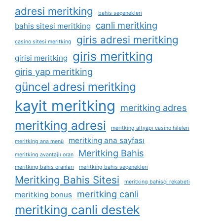
adresi meritking
bahis seçenekleri
canli meritking
bahis sitesi meritking
giris adresi meritking
casino sitesi meritking
giris meritking
girisi meritking
giris yap meritking
güncel adresi meritking
kayit meritking
meritking adres
meritking adresi
meritking altyapı casino hileleri
meritking ana sayfası
meritking ana menü
Meritking Bahis
meritking avantajlı oran
meritking bahis oranları
meritking bahis seçenekleri
Meritking Bahis Sitesi
meritking bahisçi rekabeti
meritking canli
meritking bonus
meritking canli destek