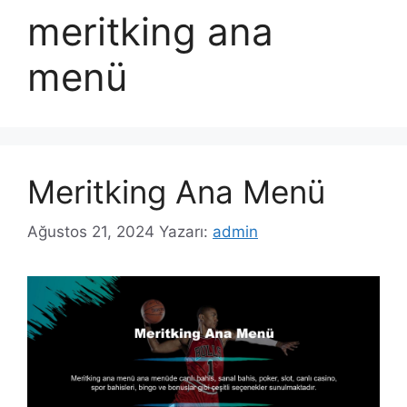
meritking ana
menü
Meritking Ana Menü
Ağustos 21, 2024
Yazarı:
admin