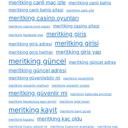
meritking canli maç izle
meritking canlı bahis
meritking canlı bahis sitesi
meritking canlı site
meritking casino oyunları
meritking casino sitesi
meritking casino oyun pazarı
meritking giris
meritking facebook maç
meritking girisi
meritking giris adresi
meritking giris yap
meritking giris twitter
meritking güncel
meritking güncel adres
meritking güncel adresi
meritking güvenilebilir mi
meritking güvenilirlik
meritking güvenilir platform
meritking güvenilir sistem
meritking güvenlir mi
meritking hakkında ayrıntılar
meritking hesabınıza nasıl erişilir
meritking i̇ptal kararı
meritking kayit
meritking kayıt ücreti
meritking kaç oldu
meritking kazancı
meritking lisansı güncel mi
meritking lisansının avantajları
meritking maç