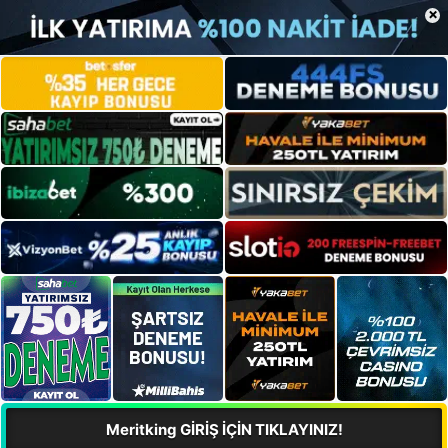
×
Meritking GİRİŞ İÇİN TIKLAYINIZ!