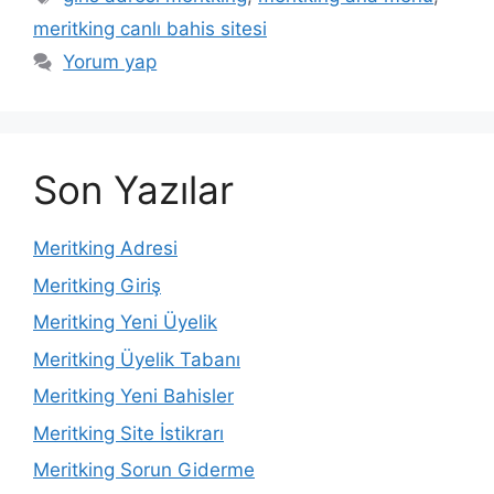
meritking canlı bahis sitesi
Yorum yap
Son Yazılar
Meritking Adresi
Meritking Giriş
Meritking Yeni Üyelik
Meritking Üyelik Tabanı
Meritking Yeni Bahisler
Meritking Site İstikrarı
Meritking Sorun Giderme