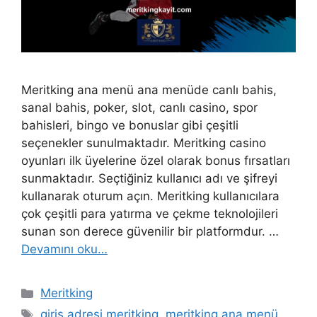
Meritking ana menü ana menüde canlı bahis,
sanal bahis, poker, slot, canlı casino, spor
bahisleri, bingo ve bonuslar gibi çeşitli
seçenekler sunulmaktadır. Meritking casino
oyunları ilk üyelerine özel olarak bonus fırsatları
sunmaktadır. Seçtiğiniz kullanıcı adı ve şifreyi
kullanarak oturum açın. Meritking kullanıcılara
çok çeşitli para yatırma ve çekme teknolojileri
sunan son derece güvenilir bir platformdur. …
Devamını oku…
Kategoriler
Meritking
Etiketler
giris adresi meritking
,
meritking ana menü
,