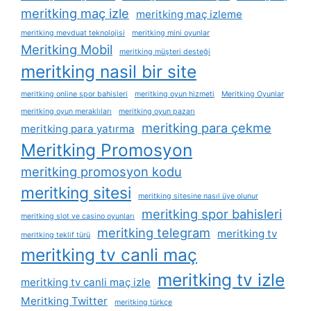
meritking maç izle
meritking maç izleme
meritking mevduat teknolojisi
meritking mini oyunlar
Meritking Mobil
meritking müşteri desteği
meritking nasil bir site
meritking online spor bahisleri
meritking oyun hizmeti
Meritking Oyunlar
meritking oyun meraklıları
meritking oyun pazarı
meritking para çekme
meritking para yatırma
Meritking Promosyon
meritking promosyon kodu
meritking sitesi
meritking sitesine nasıl üye olunur
meritking spor bahisleri
meritking slot ve casino oyunları
meritking telegram
meritking tv
meritking teklif türü
meritking tv canli maç
meritking tv izle
meritking tv canli maç izle
Meritking Twitter
meritking türkçe