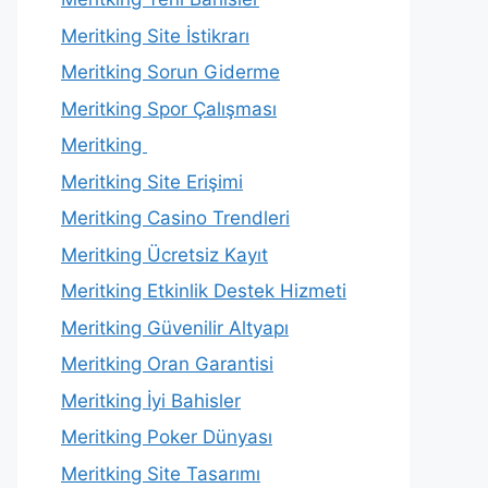
Meritking Site İstikrarı
Meritking Sorun Giderme
Meritking Spor Çalışması
Meritking
Meritking Site Erişimi
Meritking Casino Trendleri
Meritking Ücretsiz Kayıt
Meritking Etkinlik Destek Hizmeti
Meritking Güvenilir Altyapı
Meritking Oran Garantisi
Meritking İyi Bahisler
Meritking Poker Dünyası
Meritking Site Tasarımı