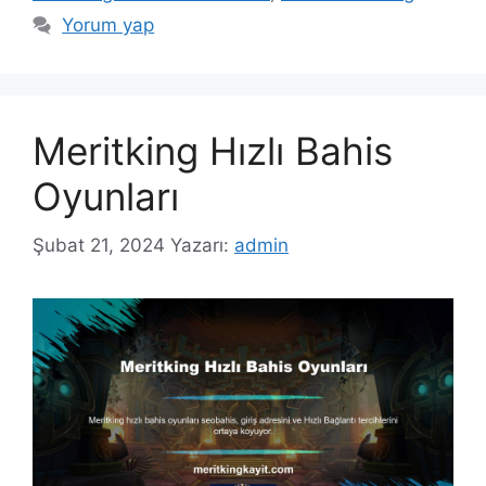
Yorum yap
Meritking Hızlı Bahis
Oyunları
Şubat 21, 2024
Yazarı:
admin