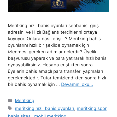
Meritking hızlı bahis oyunları seobahis, giriş
adresini ve Hızlı Bağlantı tercihlerini ortaya
koyuyor. Onlara nasıl erişilir? Meritking bahis
oyunlarını hızlı bir şekilde oynamak için
izlenmesi gereken adımlar nelerdir? Üyelik
başvurusu yaparak ve para yatırarak hızlı bahis
oynayabilirsiniz. Hesaba eriştikten sonra
üyelerin bahis amaçlı para transferi yapmaları
gerekmektedir. Tutar temizlendikten sonra hızlı
bir bahis oynamak için …
Devamını oku…
Kategoriler
Meritking
Etiketler
meritking hızlı bahis oyunları
,
meritking spor
bahis sitesi
,
mobil meritking