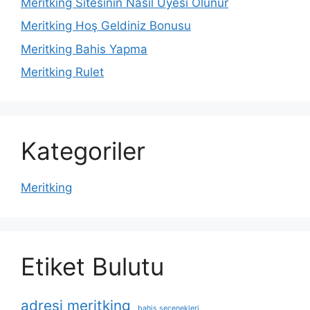
Meritking Sitesinin Nasıl Üyesi Olunur
Meritking Hoş Geldiniz Bonusu
Meritking Bahis Yapma
Meritking Rulet
Kategoriler
Meritking
Etiket Bulutu
adresi meritking
bahis seçenekleri