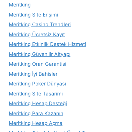
Meritking
Meritking Site Erişimi
Meritking Casino Trendleri
Meritking Ücretsiz Kayıt
Meritking Etkinlik Destek Hizmeti
Meritking Güvenilir Altyapı
Meritking Oran Garantisi
Meritking İyi Bahisler
Meritking Poker Dünyası
Meritking Site Tasarımı
Meritking Hesap Desteği
Meritking Para Kazanın
Meritking Hesap Açma