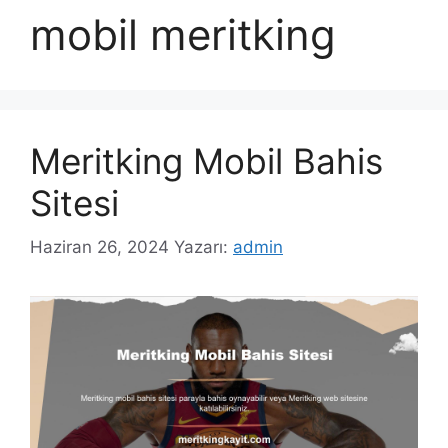
mobil meritking
Meritking Mobil Bahis
Sitesi
Haziran 26, 2024
Yazarı:
admin