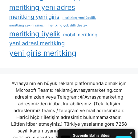
meritking yeni adres
meritking yeni giris
meritking yeni özellik
meritking çekim süreci
meritking çok dilli destek
meritking üyelik
mobil meritking
yeni adresi meritking
yeni giris meritking
Avrasya'nın en büyük reklam platformunda olmak için
Microsoft Teams:
reklam@avrasyamarketing.com
adresimizden veya Telegram: @Avrasyamarketing
adresimizden irtibat kurabilirsiniz. (Tek iletişim
adreslerimiz teams / telegram ve mail adresimizdir.
Harici hiçbir iletişim adresimiz bulunmamaktadır.
Lütfen itibar etmeyiniz.) Türkiye yasalarına göre 7258
sayılı kanun uyarınca yasa dışı bahis oynamanın
cezaları mevcuttur. Şu an bulunduğunuz site hiç bir