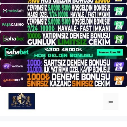
İçeriğe
atla
Menü