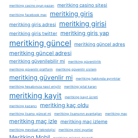
meritking casino sitesi
meritking casino oyun pazarı
meritking giris
meritking facebook maç
meritking girisi
meritking giris adresi
meritking giris yap
meritking giris twitter
meritking güncel
meritking güncel adres
meritking güncel adresi
meritking güvenilebilir mi
meritking güvenilirlik
meritking güvenilir platform
meritking güvenilir sistem
meritking güvenlir mi
meritking hakkında ayrıntılar
meritking hesabınıza nasıl erişilir
meritking i̇ptal kararı
meritking kayit
meritking kayıt ücreti
meritking kaç oldu
meritking kazancı
meritking lisansı güncel mi
meritking lisansının avantajları
meritking maç
meritking maç izle
meritking maç izleme
meritking mevduat teknolojisi
meritking mini oyunlar
Meritking Mobil