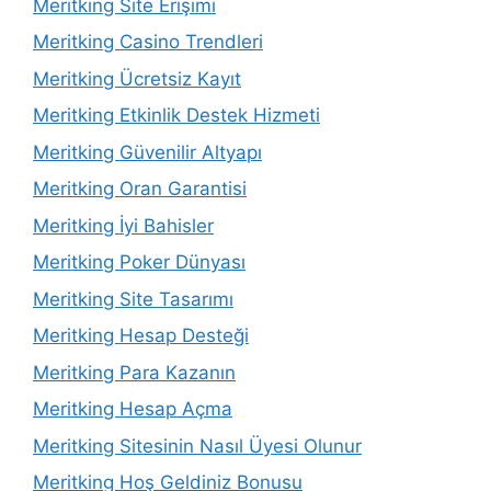
Meritking Site Erişimi
Meritking Casino Trendleri
Meritking Ücretsiz Kayıt
Meritking Etkinlik Destek Hizmeti
Meritking Güvenilir Altyapı
Meritking Oran Garantisi
Meritking İyi Bahisler
Meritking Poker Dünyası
Meritking Site Tasarımı
Meritking Hesap Desteği
Meritking Para Kazanın
Meritking Hesap Açma
Meritking Sitesinin Nasıl Üyesi Olunur
Meritking Hoş Geldiniz Bonusu