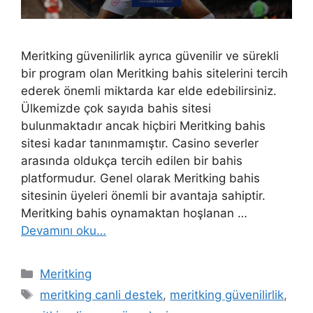
Meritking güvenilirlik ayrıca güvenilir ve sürekli
bir program olan Meritking bahis sitelerini tercih
ederek önemli miktarda kar elde edebilirsiniz.
Ülkemizde çok sayıda bahis sitesi
bulunmaktadır ancak hiçbiri Meritking bahis
sitesi kadar tanınmamıştır. Casino severler
arasında oldukça tercih edilen bir bahis
platformudur. Genel olarak Meritking bahis
sitesinin üyeleri önemli bir avantaja sahiptir.
Meritking bahis oynamaktan hoşlanan …
Devamını oku…
Kategoriler
Meritking
Etiketler
meritking canli destek
,
meritking güvenilirlik
,