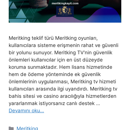
Meritking teklif türü Meritking oyunları,
kullanıcılara sisteme erişmenin rahat ve güvenli
bir yolunu sunuyor. Meritking TV’nin güvenlik
önlemleri kullanıcılar için en üst düzeyde
koruma sunmaktadır. Hem lisans hizmetinde
hem de ödeme yönteminde ek güvenlik
önlemlerinin uygulanması, Meritking tv hizmeti
kullanıcıları arasında ilgi uyandırdı. Meritking tv
bahis sitesi ve casino aracılığıyla hizmetlerden
yararlanmak istiyorsanız canlı destek …
Devamını oku…
Kategoriler
Meritking