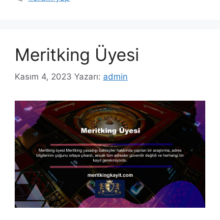
Meritking Üyesi
Kasım 4, 2023
Yazarı:
admin