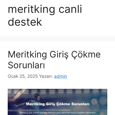
meritking canli
destek
Meritking Giriş Çökme
Sorunları
Ocak 25, 2025
Yazarı:
admin