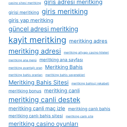
giris adresi meritking
casino sitesi meritking
giris meritking
girisi meritking
giris yap meritking
güncel adresi meritking
kayit meritking
meritking adres
meritking adresi
meritking altyapı casino hileleri
meritking ana sayfası
meritking ana menü
Meritking Bahis
meritking avantajlı oran
meritking bahis oranları
meritking bahis seçenekleri
Meritking Bahis Sitesi
meritking bahisçi rekabeti
meritking canli
meritking bonus
meritking canli destek
meritking canli maç izle
meritking canlı bahis
meritking canlı bahis sitesi
meritking canlı site
meritking casino oyunları