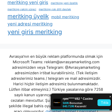
meritking yeni giris
meritking yeni özellik
meritking çekim süreci
meritking çok dilli destek
meritking üyelik
mobil meritking
yeni adresi meritking
yeni giris meritking
Avrasya'nın en büyük reklam platformunda olmak için
Microsoft Teams:
reklam@avrasyamarketing.com
adresimizden veya Telegram: @Avrasyamarketing
adresimizden irtibat kurabilirsiniz. (Tek iletişim
adreslerimiz teams / telegram ve mail adresimizdir.
Harici hiçbir iletişim adresimiz bulunmamaktadır.
Lütfen itibar etmeyiniz.) Türkiye yasalarına göre 7258
sayılı kanun uyarınca yasa dışı bahis oynamanın
cezaları mevcuttur. Şu an bulunduğunuz site hiç bir
şekilde illegal bahis oyunları oynatmıyor ve oynamaya
aracı olmuyordur.
dallasbet
|
hipbet
|
parolabet
|