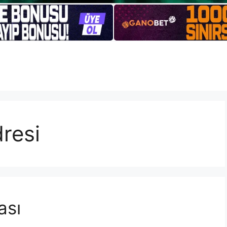
dresi
ası