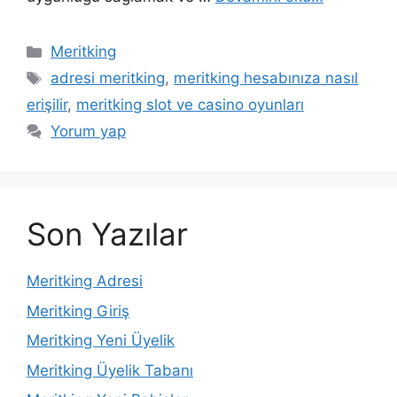
Kategoriler
Meritking
Etiketler
adresi meritking
,
meritking hesabınıza nasıl
erişilir
,
meritking slot ve casino oyunları
Yorum yap
Son Yazılar
Meritking Adresi
Meritking Giriş
Meritking Yeni Üyelik
Meritking Üyelik Tabanı