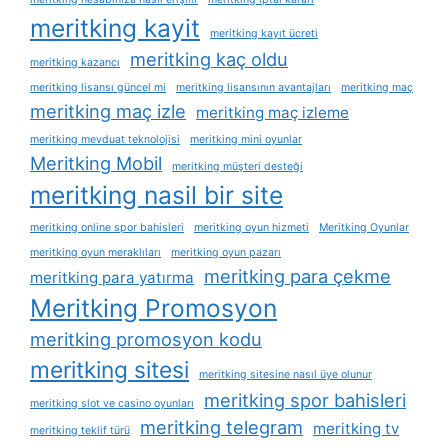
meritking kayit
meritking kayıt ücreti
meritking kaç oldu
meritking kazancı
meritking lisansı güncel mi
meritking lisansının avantajları
meritking maç
meritking maç izle
meritking maç izleme
meritking mevduat teknolojisi
meritking mini oyunlar
Meritking Mobil
meritking müşteri desteği
meritking nasil bir site
meritking online spor bahisleri
meritking oyun hizmeti
Meritking Oyunlar
meritking oyun meraklıları
meritking oyun pazarı
meritking para çekme
meritking para yatırma
Meritking Promosyon
meritking promosyon kodu
meritking sitesi
meritking sitesine nasıl üye olunur
meritking spor bahisleri
meritking slot ve casino oyunları
meritking telegram
meritking tv
meritking teklif türü