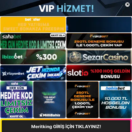
×
Meritking GİRİŞ İÇİN TIKLAYINIZ!