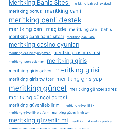
Meritking Bahis Sitesi
meritking bahisçi rekabeti
meritking canli
meritking bonus
meritking canli destek
meritking canli maç izle
meritking canlı bahis
meritking canlı bahis sitesi
meritking canlı site
meritking casino oyunları
meritking casino sitesi
meritking casino oyun pazarı
meritking giris
meritking facebook maç
meritking girisi
meritking giris adresi
meritking giris yap
meritking giris twitter
meritking güncel
meritking güncel adres
meritking güncel adresi
meritking güvenilebilir mi
meritking güvenilirlik
meritking güvenilir platform
meritking güvenilir sistem
meritking güvenlir mi
meritking hakkında ayrıntılar
meritking hesabınıza nasıl erişilir
meritking i̇ptal kararı