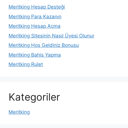
Meritking Hesap Desteği
Meritking Para Kazanın
Meritking Hesap Açma
Meritking Sitesinin Nasıl Üyesi Olunur
Meritking Hoş Geldiniz Bonusu
Meritking Bahis Yapma
Meritking Rulet
Kategoriler
Meritking