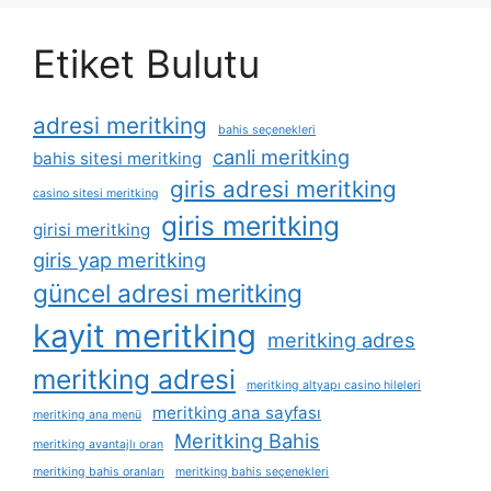
Etiket Bulutu
adresi meritking
bahis seçenekleri
canli meritking
bahis sitesi meritking
giris adresi meritking
casino sitesi meritking
giris meritking
girisi meritking
giris yap meritking
güncel adresi meritking
kayit meritking
meritking adres
meritking adresi
meritking altyapı casino hileleri
meritking ana sayfası
meritking ana menü
Meritking Bahis
meritking avantajlı oran
meritking bahis oranları
meritking bahis seçenekleri