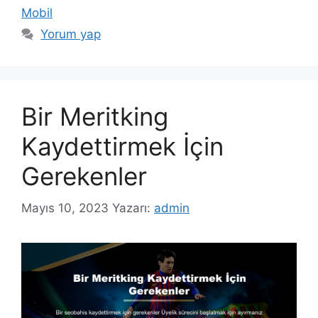
Mobil
Yorum yap
Bir Meritking
Kaydettirmek İçin
Gerekenler
Mayıs 10, 2023
Yazarı:
admin