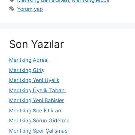
Meritking Bahis Sitesi
,
Meritking Mobil
Yorum yap
Son Yazılar
Meritking Adresi
Meritking Giriş
Meritking Yeni Üyelik
Meritking Üyelik Tabanı
Meritking Yeni Bahisler
Meritking Site İstikrarı
Meritking Sorun Giderme
Meritking Spor Çalışması