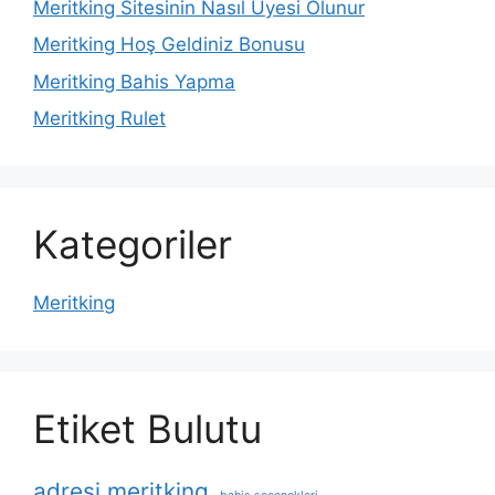
Meritking Sitesinin Nasıl Üyesi Olunur
Meritking Hoş Geldiniz Bonusu
Meritking Bahis Yapma
Meritking Rulet
Kategoriler
Meritking
Etiket Bulutu
adresi meritking