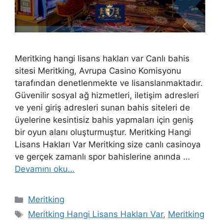
Meritking hangi lisans hakları var Canlı bahis
sitesi Meritking, Avrupa Casino Komisyonu
tarafından denetlenmekte ve lisanslanmaktadır.
Güvenilir sosyal ağ hizmetleri, iletişim adresleri
ve yeni giriş adresleri sunan bahis siteleri de
üyelerine kesintisiz bahis yapmaları için geniş
bir oyun alanı oluşturmuştur. Meritking Hangi
Lisans Hakları Var Meritking size canlı casinoya
ve gerçek zamanlı spor bahislerine anında …
Devamını oku…
Kategoriler
Meritking
Etiketler
Meritking Hangi Lisans Hakları Var
,
Meritking