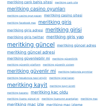
meritking canlı bahis sitesi
meritking canlı site
meritking casino oyunları
meritking casino sitesi
meritking casino oyun pazarı
meritking giris
meritking facebook maç
meritking girisi
meritking giris adresi
meritking giris yap
meritking giris twitter
meritking güncel
meritking güncel adres
meritking güncel adresi
meritking güvenilebilir mi
meritking güvenilirlik
meritking güvenilir platform
meritking güvenilir sistem
meritking güvenlir mi
meritking hakkında ayrıntılar
meritking hesabınıza nasıl erişilir
meritking i̇ptal kararı
meritking kayit
meritking kayıt ücreti
meritking kaç oldu
meritking kazancı
meritking lisansı güncel mi
meritking lisansının avantajları
meritking maç
meritking maç izle
meritking maç izleme