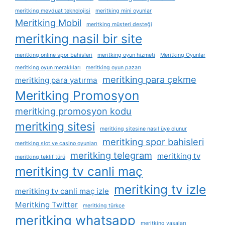
meritking mevduat teknolojisi
meritking mini oyunlar
Meritking Mobil
meritking müşteri desteği
meritking nasil bir site
meritking online spor bahisleri
meritking oyun hizmeti
Meritking Oyunlar
meritking oyun meraklıları
meritking oyun pazarı
meritking para çekme
meritking para yatırma
Meritking Promosyon
meritking promosyon kodu
meritking sitesi
meritking sitesine nasıl üye olunur
meritking spor bahisleri
meritking slot ve casino oyunları
meritking telegram
meritking tv
meritking teklif türü
meritking tv canli maç
meritking tv izle
meritking tv canli maç izle
Meritking Twitter
meritking türkçe
meritking whatsapp
meritking yasaları