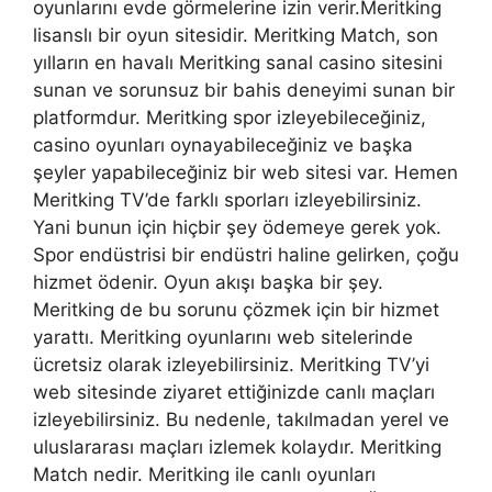
oyunlarını evde görmelerine izin verir.Meritking
lisanslı bir oyun sitesidir. Meritking Match, son
yılların en havalı Meritking sanal casino sitesini
sunan ve sorunsuz bir bahis deneyimi sunan bir
platformdur. Meritking spor izleyebileceğiniz,
casino oyunları oynayabileceğiniz ve başka
şeyler yapabileceğiniz bir web sitesi var. Hemen
Meritking TV’de farklı sporları izleyebilirsiniz.
Yani bunun için hiçbir şey ödemeye gerek yok.
Spor endüstrisi bir endüstri haline gelirken, çoğu
hizmet ödenir. Oyun akışı başka bir şey.
Meritking de bu sorunu çözmek için bir hizmet
yarattı. Meritking oyunlarını web sitelerinde
ücretsiz olarak izleyebilirsiniz. Meritking TV’yi
web sitesinde ziyaret ettiğinizde canlı maçları
izleyebilirsiniz. Bu nedenle, takılmadan yerel ve
uluslararası maçları izlemek kolaydır. Meritking
Match nedir. Meritking ile canlı oyunları