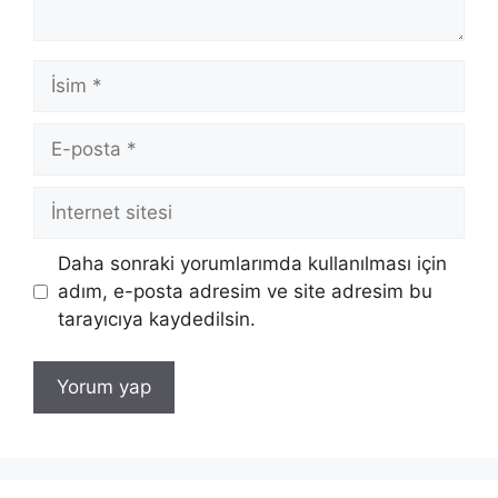
İsim
E-
posta
İnternet
sitesi
Daha sonraki yorumlarımda kullanılması için
adım, e-posta adresim ve site adresim bu
tarayıcıya kaydedilsin.