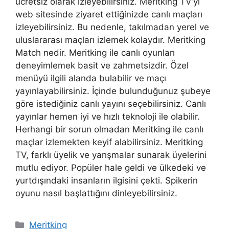
ücretsiz olarak izleyebilirsiniz. Meritking TV’yi
web sitesinde ziyaret ettiğinizde canlı maçları
izleyebilirsiniz. Bu nedenle, takılmadan yerel ve
uluslararası maçları izlemek kolaydır. Meritking
Match nedir. Meritking ile canlı oyunları
deneyimlemek basit ve zahmetsizdir. Özel
menüyü ilgili alanda bulabilir ve maçı
yayınlayabilirsiniz. İçinde bulunduğunuz şubeye
göre istediğiniz canlı yayını seçebilirsiniz. Canlı
yayınlar hemen iyi ve hızlı teknoloji ile olabilir.
Herhangi bir sorun olmadan Meritking ile canlı
maçlar izlemekten keyif alabilirsiniz. Meritking
TV, farklı üyelik ve yarışmalar sunarak üyelerini
mutlu ediyor. Popüler hale geldi ve ülkedeki ve
yurtdışındaki insanların ilgisini çekti. Spikerin
oyunu nasıl başlattığını dinleyebilirsiniz.
Kategoriler
Meritking