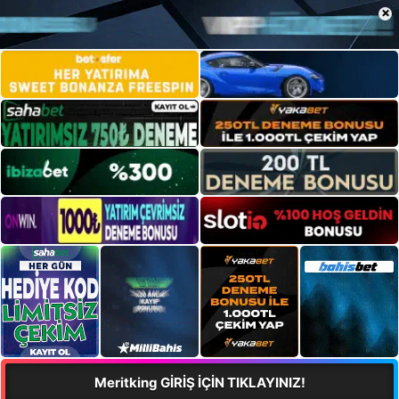
×
Meritking GİRİŞ İÇİN TIKLAYINIZ!