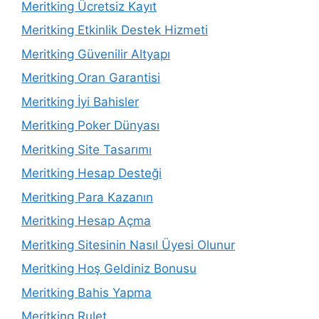
Meritking Ücretsiz Kayıt
Meritking Etkinlik Destek Hizmeti
Meritking Güvenilir Altyapı
Meritking Oran Garantisi
Meritking İyi Bahisler
Meritking Poker Dünyası
Meritking Site Tasarımı
Meritking Hesap Desteği
Meritking Para Kazanın
Meritking Hesap Açma
Meritking Sitesinin Nasıl Üyesi Olunur
Meritking Hoş Geldiniz Bonusu
Meritking Bahis Yapma
Meritking Rulet