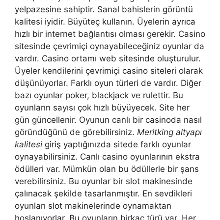
yelpazesine sahiptir. Sanal bahislerin görüntü
kalitesi iyidir. Büyüteç kullanın. Üyelerin ayrıca
hızlı bir internet bağlantısı olması gerekir. Casino
sitesinde çevrimiçi oynayabileceğiniz oyunlar da
vardır. Casino ortamı web sitesinde oluşturulur.
Üyeler kendilerini çevrimiçi casino siteleri olarak
düşünüyorlar. Farklı oyun türleri de vardır. Diğer
bazı oyunlar poker, blackjack ve rulettir. Bu
oyunların sayısı çok hızlı büyüyecek. Site her
gün güncellenir. Oyunun canlı bir casinoda nasıl
göründüğünü de görebilirsiniz.
Meritking altyapı
kalitesi
giriş yaptığınızda sitede farklı oyunlar
oynayabilirsiniz. Canlı casino oyunlarının ekstra
ödülleri var. Mümkün olan bu ödüllerle bir şans
verebilirsiniz. Bu oyunlar bir slot makinesinde
çalınacak şekilde tasarlanmıştır. En sevdikleri
oyunları slot makinelerinde oynamaktan
hoşlanıyorlar. Bu oyunların birkaç türü var. Her