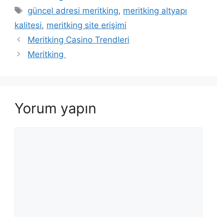
Etiketler
güncel adresi meritking
,
meritking altyapı
kalitesi
,
meritking site erişimi
Meritking Casino Trendleri
Meritking
Yorum yapın
Yorum