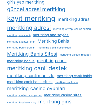
giris yap meritking
güncel adresi meritking
kayit meritking
meritking adres
meritking adresi
meritking altyapı casino hileleri
meritking ana sayfası
meritking ana menü
Meritking Bahis
meritking avantajlı oran
meritking bahis oranları
meritking bahis seçenekleri
Meritking Bahis Sitesi
meritking bahisçi rekabeti
meritking canli
meritking bonus
meritking canli destek
meritking canli maç izle
meritking canlı bahis
meritking canlı bahis sitesi
meritking canlı site
meritking casino oyunları
meritking casino sitesi
meritking casino oyun pazarı
meritking giris
meritking facebook maç