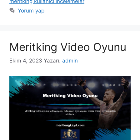
meritking kullanıcı i̇ncelemeler
Yorum yap
Meritking Video Oyunu
Ekim 4, 2023
Yazarı:
admin