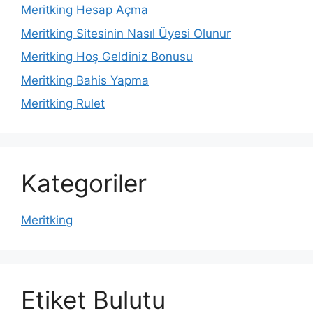
Meritking Hesap Açma
Meritking Sitesinin Nasıl Üyesi Olunur
Meritking Hoş Geldiniz Bonusu
Meritking Bahis Yapma
Meritking Rulet
Kategoriler
Meritking
Etiket Bulutu