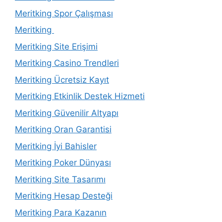
Meritking Spor Çalışması
Meritking
Meritking Site Erişimi
Meritking Casino Trendleri
Meritking Ücretsiz Kayıt
Meritking Etkinlik Destek Hizmeti
Meritking Güvenilir Altyapı
Meritking Oran Garantisi
Meritking İyi Bahisler
Meritking Poker Dünyası
Meritking Site Tasarımı
Meritking Hesap Desteği
Meritking Para Kazanın