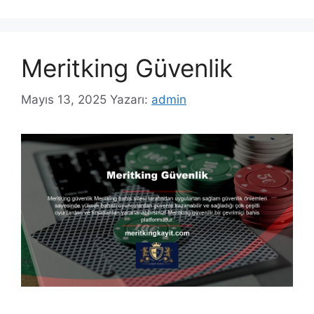
Meritking Güvenlik
Mayıs 13, 2025
Yazarı:
admin