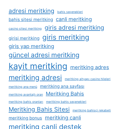
adresi meritking
bahis seçenekleri
canli meritking
bahis sitesi meritking
giris adresi meritking
casino sitesi meritking
giris meritking
girisi meritking
giris yap meritking
güncel adresi meritking
kayit meritking
meritking adres
meritking adresi
meritking altyapı casino hileleri
meritking ana sayfası
meritking ana menü
Meritking Bahis
meritking avantajlı oran
meritking bahis oranları
meritking bahis seçenekleri
Meritking Bahis Sitesi
meritking bahisçi rekabeti
meritking canli
meritking bonus
meritking canli destek