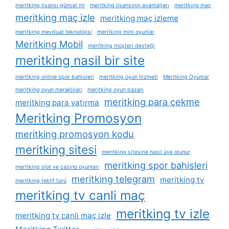
meritking lisansı güncel mi
meritking lisansının avantajları
meritking maç
meritking maç izle
meritking maç izleme
meritking mevduat teknolojisi
meritking mini oyunlar
Meritking Mobil
meritking müşteri desteği
meritking nasil bir site
meritking online spor bahisleri
meritking oyun hizmeti
Meritking Oyunlar
meritking oyun meraklıları
meritking oyun pazarı
meritking para çekme
meritking para yatırma
Meritking Promosyon
meritking promosyon kodu
meritking sitesi
meritking sitesine nasıl üye olunur
meritking spor bahisleri
meritking slot ve casino oyunları
meritking telegram
meritking tv
meritking teklif türü
meritking tv canli maç
meritking tv izle
meritking tv canli maç izle