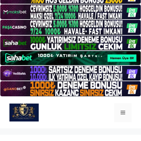
İçeriğe
atla
Menü