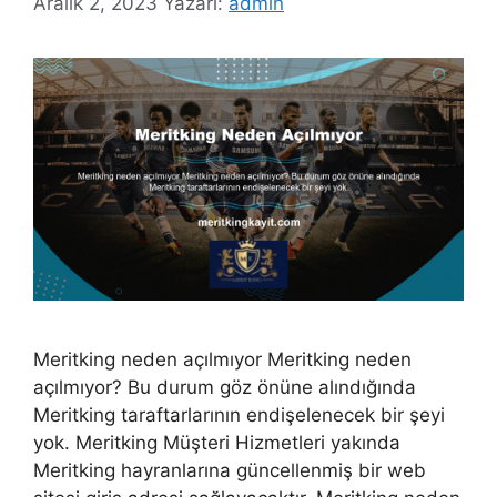
Aralık 2, 2023
Yazarı:
admin
Meritking neden açılmıyor Meritking neden
açılmıyor? Bu durum göz önüne alındığında
Meritking taraftarlarının endişelenecek bir şeyi
yok. Meritking Müşteri Hizmetleri yakında
Meritking hayranlarına güncellenmiş bir web