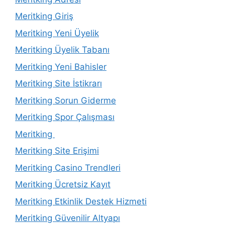
Meritking Giriş
Meritking Yeni Üyelik
Meritking Üyelik Tabanı
Meritking Yeni Bahisler
Meritking Site İstikrarı
Meritking Sorun Giderme
Meritking Spor Çalışması
Meritking
Meritking Site Erişimi
Meritking Casino Trendleri
Meritking Ücretsiz Kayıt
Meritking Etkinlik Destek Hizmeti
Meritking Güvenilir Altyapı