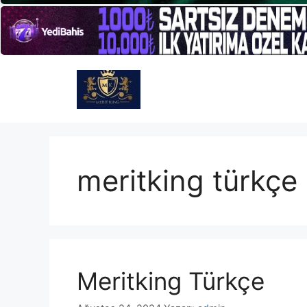
İçeriğe
atla
meritking türkçe
Meritking Türkçe