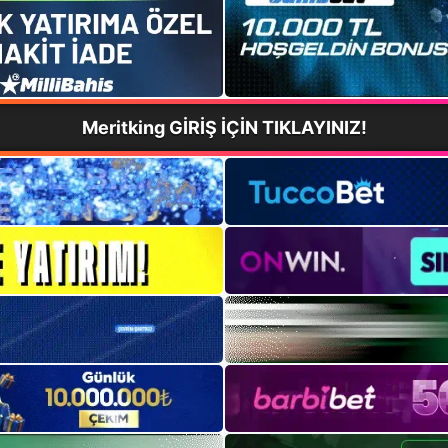
Meritking GİRİŞ İÇİN TIKLAYINIZ!