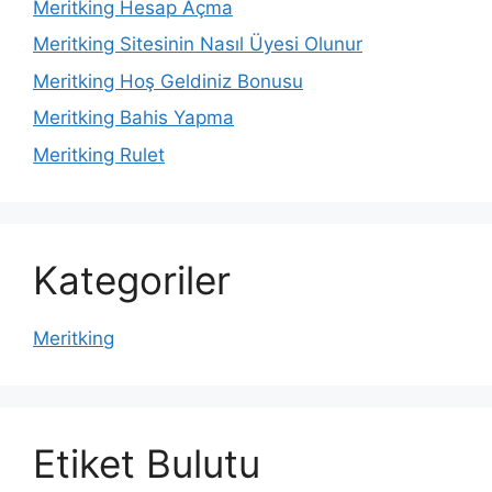
Meritking Hesap Açma
Meritking Sitesinin Nasıl Üyesi Olunur
Meritking Hoş Geldiniz Bonusu
Meritking Bahis Yapma
Meritking Rulet
Kategoriler
Meritking
Etiket Bulutu