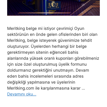
Meritking belge mi istiyor çevrimiçi Oyun
sektörünün en önde gelen ofislerinden biri olan
Meritking, belge isteyerek güvenimize tehdit
oluşturuyor. Üyelerden herhangi bir belge
gerektirmeyen sitenin eğlenceli bahis
alanlarında yüksek oranlı kuponları görebilmeniz
için size özel oluşturulmuş üyelik formunu
doldurmanız gerektiğini unutmayın. Devam
eden bahis incelemeleri sırasında adres
değişikliği yapılmasına ve üyelerinin
Meritking.com ile karşılanmasına karar …
Devamını oku…