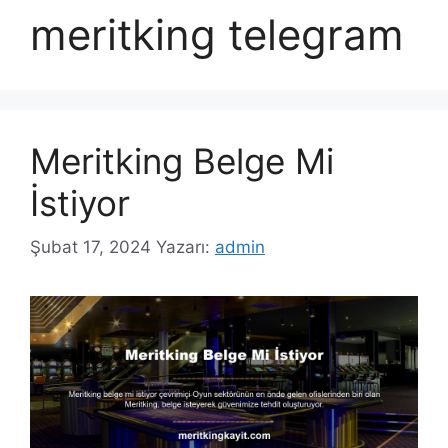
meritking telegram
Meritking Belge Mi
İstiyor
Şubat 17, 2024
Yazarı:
admin