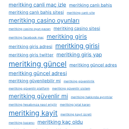
meritking canli maç izle
meritking canlı bahis
meritking canlı bahis sitesi
meritking canlı site
meritking casino oyunları
meritking casino sitesi
meritking casino oyun pazarı
meritking giris
meritking facebook maç
meritking girisi
meritking giris adresi
meritking giris yap
meritking giris twitter
meritking güncel
meritking güncel adres
meritking güncel adresi
meritking güvenilebilir mi
meritking güvenilirlik
meritking güvenilir platform
meritking güvenilir sistem
meritking güvenlir mi
meritking hakkında ayrıntılar
meritking hesabınıza nasıl erişilir
meritking i̇ptal kararı
meritking kayit
meritking kayıt ücreti
meritking kaç oldu
meritking kazancı