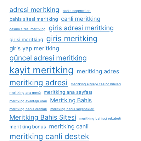
adresi meritking
bahis seçenekleri
canli meritking
bahis sitesi meritking
giris adresi meritking
casino sitesi meritking
giris meritking
girisi meritking
giris yap meritking
güncel adresi meritking
kayit meritking
meritking adres
meritking adresi
meritking altyapı casino hileleri
meritking ana sayfası
meritking ana menü
Meritking Bahis
meritking avantajlı oran
meritking bahis oranları
meritking bahis seçenekleri
Meritking Bahis Sitesi
meritking bahisçi rekabeti
meritking canli
meritking bonus
meritking canli destek