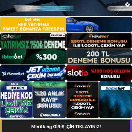
×
Meritking GİRİŞ İÇİN TIKLAYINIZ!