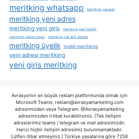
meritking whatsapp
meritking yasaları
meritking yeni adres
meritking yeni giris
meritking yeni özellik
meritking çekim süreci
meritking çok dilli destek
meritking üyelik
mobil meritking
yeni adresi meritking
yeni giris meritking
Avrasya'nın en büyük reklam platformunda olmak için
Microsoft Teams:
reklam@avrasyamarketing.com
adresimizden veya Telegram: @Avrasyamarketing
adresimizden irtibat kurabilirsiniz. (Tek iletişim
adreslerimiz teams / telegram ve mail adresimizdir.
Harici hiçbir iletişim adresimiz bulunmamaktadır.
Lütfen itibar etmeyiniz.) Türkiye yasalarına göre 7258