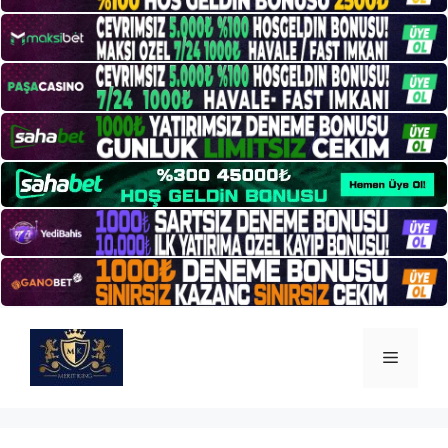
İçeriğe
atla
Menü