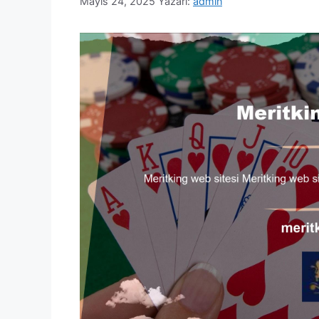
Mayıs 24, 2025
Yazarı:
admin