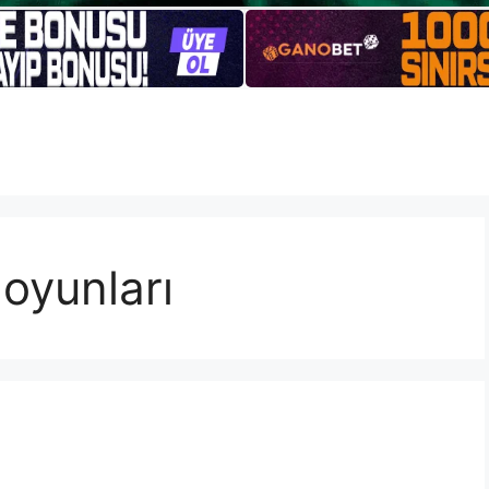
 oyunları