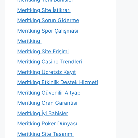
Meritking Site İstikrarı
Meritking Sorun Giderme
Meritking Spor Çalışması
Meritking
Meritking Site Erişimi
Meritking Casino Trendleri
Meritking Ücretsiz Kayıt
Meritking Etkinlik Destek Hizmeti
Meritking Güvenilir Altyapı
Meritking Oran Garantisi
Meritking İyi Bahisler
Meritking Poker Dünyası
Meritking Site Tasarımı