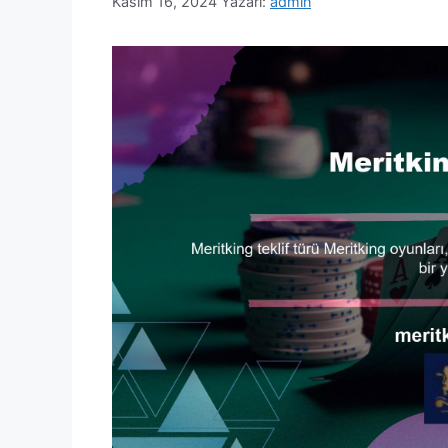
Kasım 16, 2024
Yazarı:
admin