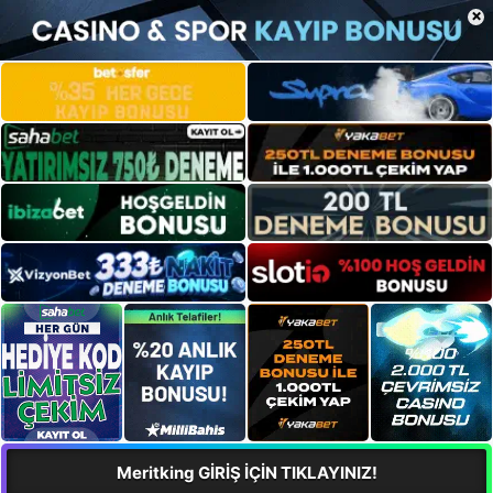
×
Meritking GİRİŞ İÇİN TIKLAYINIZ!