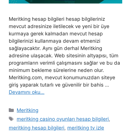
Meritking hesap bilgileri hesap bilgileriniz
mevcut adresinize iletilecek ve yeni bir üye
kurmaya gerek kalmadan mevcut hesap
bilgilerinizi kullanmaya devam etmenizi
sağlayacaktır. Aynı gün derhal Meritking
adresine ulaşacak. Web sitesinin altyapısı, tüm
programların verimli çalışmasını sağlar ve bu da
minimum bekleme sürelerine neden olur.
Meritking.com, mevcut konumunuzdan siteye
giriş yaparak tutarlı ve güvenilir bir bahis …
Devamını oku…
Kategoriler
Meritking
Etiketler
meritking casino oyunları hesap bilgileri
,
meritking hesap bilgileri
,
meritking tv izle