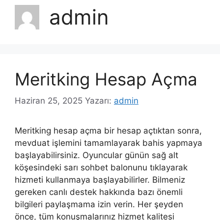
admin
Meritking Hesap Açma
Haziran 25, 2025
Yazarı:
admin
Meritking hesap açma bir hesap açtıktan sonra,
mevduat işlemini tamamlayarak bahis yapmaya
başlayabilirsiniz. Oyuncular günün sağ alt
köşesindeki sarı sohbet balonunu tıklayarak
hizmeti kullanmaya başlayabilirler. Bilmeniz
gereken canlı destek hakkında bazı önemli
bilgileri paylaşmama izin verin. Her şeyden
önce, tüm konuşmalarınız hizmet kalitesi