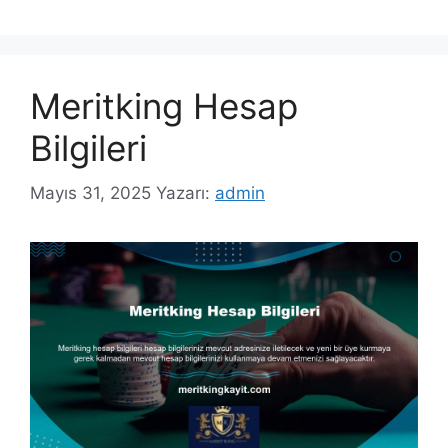
Meritking Hesap
Bilgileri
Mayıs 31, 2025
Yazarı:
admin