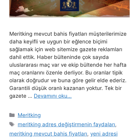
Meritking mevcut bahis fiyatları müşterilerimize
daha keyifli ve uygun bir eğlence biçimi
sağlamak için web sitemize gazete reklamları
dahil ettik. Haber bülteninde çok sayıda
uluslararası maç var ve ekip bültende her hafta
maç oranlarını özenle derliyor. Bu oranlar tipik
olarak doğrudur ve buna göre gelir elde ederiz.
Garantili düşük oranlı kazanan yoktur. Tek bir
gazete …
Devamını oku…
Kategoriler
Meritking
Etiketler
meritking adres değiştirmenin faydaları
,
meritking mevcut bahis fiyatları
,
yeni adresi