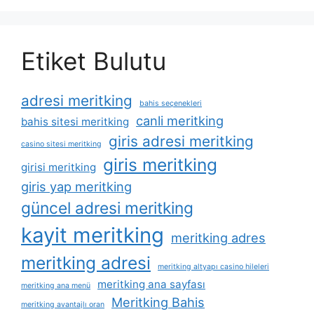
Etiket Bulutu
adresi meritking
bahis seçenekleri
canli meritking
bahis sitesi meritking
giris adresi meritking
casino sitesi meritking
giris meritking
girisi meritking
giris yap meritking
güncel adresi meritking
kayit meritking
meritking adres
meritking adresi
meritking altyapı casino hileleri
meritking ana sayfası
meritking ana menü
Meritking Bahis
meritking avantajlı oran