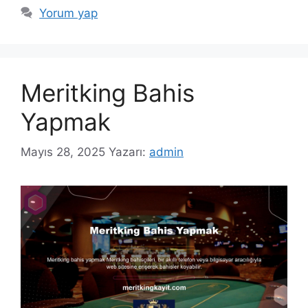
Yorum yap
Meritking Bahis
Yapmak
Mayıs 28, 2025
Yazarı:
admin