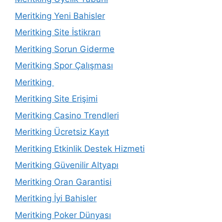
Meritking Yeni Bahisler
Meritking Site İstikrarı
Meritking Sorun Giderme
Meritking Spor Çalışması
Meritking
Meritking Site Erişimi
Meritking Casino Trendleri
Meritking Ücretsiz Kayıt
Meritking Etkinlik Destek Hizmeti
Meritking Güvenilir Altyapı
Meritking Oran Garantisi
Meritking İyi Bahisler
Meritking Poker Dünyası