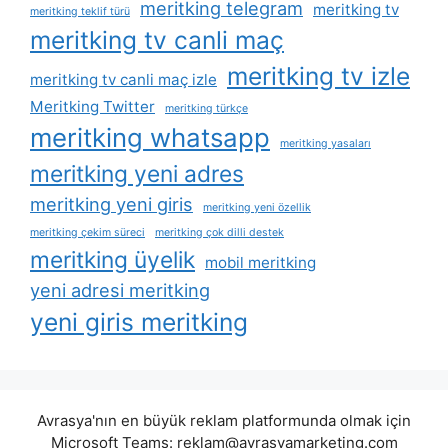
meritking telegram
meritking tv
meritking teklif türü
meritking tv canli maç
meritking tv izle
meritking tv canli maç izle
Meritking Twitter
meritking türkçe
meritking whatsapp
meritking yasaları
meritking yeni adres
meritking yeni giris
meritking yeni özellik
meritking çekim süreci
meritking çok dilli destek
meritking üyelik
mobil meritking
yeni adresi meritking
yeni giris meritking
Avrasya'nın en büyük reklam platformunda olmak için
Microsoft Teams:
reklam@avrasyamarketing.com