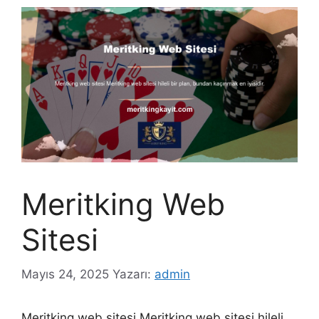
Meritking Web
Sitesi
Mayıs 24, 2025
Yazarı:
admin
Meritking web sitesi Meritking web sitesi hileli