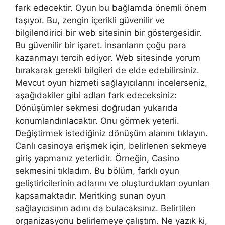
fark edecektir. Oyun bu bağlamda önemli önem
taşıyor. Bu, zengin içerikli güvenilir ve
bilgilendirici bir web sitesinin bir göstergesidir.
Bu güvenilir bir işaret. İnsanların çoğu para
kazanmayı tercih ediyor. Web sitesinde yorum
bırakarak gerekli bilgileri de elde edebilirsiniz.
Mevcut oyun hizmeti sağlayıcılarını incelerseniz,
aşağıdakiler gibi adları fark edeceksiniz:
Dönüşümler sekmesi doğrudan yukarıda
konumlandırılacaktır. Onu görmek yeterli.
Değiştirmek istediğiniz dönüşüm alanını tıklayın.
Canlı casinoya erişmek için, belirlenen sekmeye
giriş yapmanız yeterlidir. Örneğin, Casino
sekmesini tıkladım. Bu bölüm, farklı oyun
geliştiricilerinin adlarını ve oluşturdukları oyunları
kapsamaktadır. Meritking sunan oyun
sağlayıcısının adını da bulacaksınız. Belirtilen
organizasyonu belirlemeye çalıştım. Ne yazık ki,