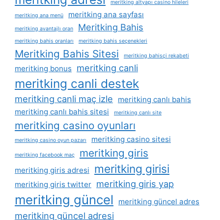
meritking altyapı casino hileleri
meritking ana sayfası
meritking ana menü
Meritking Bahis
meritking avantajlı oran
meritking bahis oranları
meritking bahis seçenekleri
Meritking Bahis Sitesi
meritking bahisçi rekabeti
meritking canli
meritking bonus
meritking canli destek
meritking canli maç izle
meritking canlı bahis
meritking canlı bahis sitesi
meritking canlı site
meritking casino oyunları
meritking casino sitesi
meritking casino oyun pazarı
meritking giris
meritking facebook maç
meritking girisi
meritking giris adresi
meritking giris yap
meritking giris twitter
meritking güncel
meritking güncel adres
meritking güncel adresi