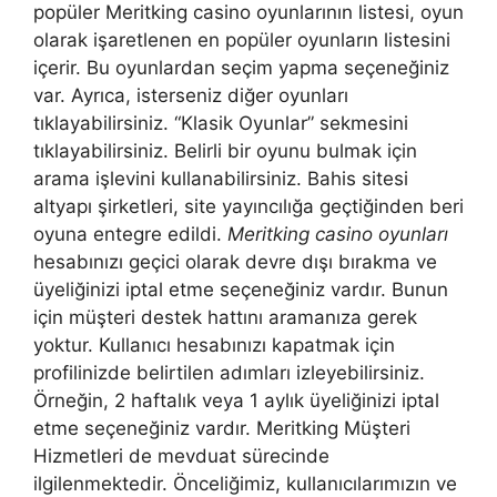
popüler Meritking casino oyunlarının listesi, oyun
olarak işaretlenen en popüler oyunların listesini
içerir. Bu oyunlardan seçim yapma seçeneğiniz
var. Ayrıca, isterseniz diğer oyunları
tıklayabilirsiniz. “Klasik Oyunlar” sekmesini
tıklayabilirsiniz. Belirli bir oyunu bulmak için
arama işlevini kullanabilirsiniz. Bahis sitesi
altyapı şirketleri, site yayıncılığa geçtiğinden beri
oyuna entegre edildi.
Meritking casino oyunları
hesabınızı geçici olarak devre dışı bırakma ve
üyeliğinizi iptal etme seçeneğiniz vardır. Bunun
için müşteri destek hattını aramanıza gerek
yoktur. Kullanıcı hesabınızı kapatmak için
profilinizde belirtilen adımları izleyebilirsiniz.
Örneğin, 2 haftalık veya 1 aylık üyeliğinizi iptal
etme seçeneğiniz vardır. Meritking Müşteri
Hizmetleri de mevduat sürecinde
ilgilenmektedir. Önceliğimiz, kullanıcılarımızın ve