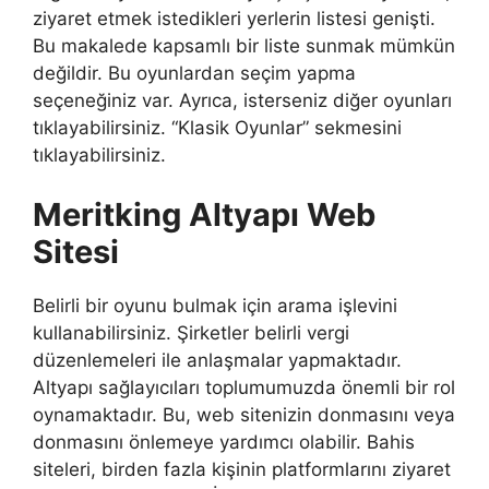
ziyaret etmek istedikleri yerlerin listesi genişti.
Bu makalede kapsamlı bir liste sunmak mümkün
değildir. Bu oyunlardan seçim yapma
seçeneğiniz var. Ayrıca, isterseniz diğer oyunları
tıklayabilirsiniz. “Klasik Oyunlar” sekmesini
tıklayabilirsiniz.
Meritking Altyapı Web
Sitesi
Belirli bir oyunu bulmak için arama işlevini
kullanabilirsiniz. Şirketler belirli vergi
düzenlemeleri ile anlaşmalar yapmaktadır.
Altyapı sağlayıcıları toplumumuzda önemli bir rol
oynamaktadır. Bu, web sitenizin donmasını veya
donmasını önlemeye yardımcı olabilir. Bahis
siteleri, birden fazla kişinin platformlarını ziyaret