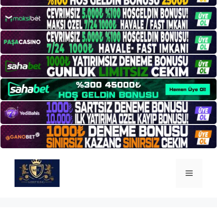
İçeriğe
atla
Menü