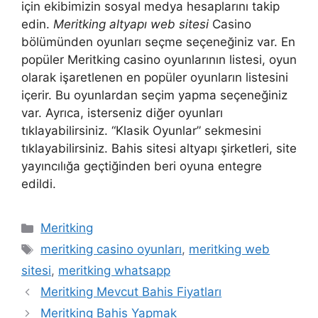
için ekibimizin sosyal medya hesaplarını takip
edin.
Meritking altyapı web sitesi
Casino
bölümünden oyunları seçme seçeneğiniz var. En
popüler Meritking casino oyunlarının listesi, oyun
olarak işaretlenen en popüler oyunların listesini
içerir. Bu oyunlardan seçim yapma seçeneğiniz
var. Ayrıca, isterseniz diğer oyunları
tıklayabilirsiniz. “Klasik Oyunlar” sekmesini
tıklayabilirsiniz. Bahis sitesi altyapı şirketleri, site
yayıncılığa geçtiğinden beri oyuna entegre
edildi.
Kategoriler
Meritking
Etiketler
meritking casino oyunları
,
meritking web
sitesi
,
meritking whatsapp
Meritking Mevcut Bahis Fiyatları
Meritking Bahis Yapmak