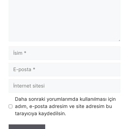
İsim
E-
posta
İnternet
sitesi
Daha sonraki yorumlarımda kullanılması için
adım, e-posta adresim ve site adresim bu
tarayıcıya kaydedilsin.