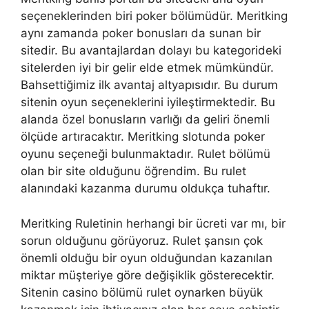
seçeneklerinden biri poker bölümüdür. Meritking
aynı zamanda poker bonusları da sunan bir
sitedir. Bu avantajlardan dolayı bu kategorideki
sitelerden iyi bir gelir elde etmek mümkündür.
Bahsettiğimiz ilk avantaj altyapısıdır. Bu durum
sitenin oyun seçeneklerini iyileştirmektedir. Bu
alanda özel bonusların varlığı da geliri önemli
ölçüde artıracaktır. Meritking slotunda poker
oyunu seçeneği bulunmaktadır. Rulet bölümü
olan bir site olduğunu öğrendim. Bu rulet
alanındaki kazanma durumu oldukça tuhaftır.
Meritking Ruletinin herhangi bir ücreti var mı, bir
sorun olduğunu görüyoruz. Rulet şansın çok
önemli olduğu bir oyun olduğundan kazanılan
miktar müşteriye göre değişiklik gösterecektir.
Sitenin casino bölümü rulet oynarken büyük