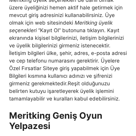
Meritking üyelik seçenekleri de dahil olmak
üzere üyeliğinizi hemen aktif hale getirmek için
mevcut giriş adresinizi kullanabilirsiniz. Üye
olmak için web sitesindeki
Meritking üyelik
seçenekleri
“Kayıt Ol” butonuna tıklayın. Kayıt
ekranında kişisel bilgilerinizi, iletişim bilgilerinizi
ve üyelik bilgilerinizi girmeniz istenecektir.
İletişim bilgileri ülke, şehir, adres, e-posta adresi
ve cep telefonu numarasını gerektirir. Üyelere
Özel Fırsatlar Siteye giriş yapabilmek için Üye
Bilgileri kısmına kullanıcı adınızı ve şifrenizi
girmeniz gerekmektedir.Reşit olduğunuzu
belirten kutuyu işaretleyerek üyelik işlemini
tamamlayabilir ve kuralları kabul edebilirsiniz.
Meritking Geniş Oyun
Yelpazesi