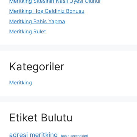
Meritking Sitesinin Nasıl Üyesi Olunur
Meritking Hoş Geldiniz Bonusu
Meritking Bahis Yapma
Meritking Rulet
Kategoriler
Meritking
Etiket Bulutu
adresi meritking
bahis seçenekleri