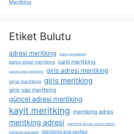
Meritking
Etiket Bulutu
adresi meritking
bahis seçenekleri
canli meritking
bahis sitesi meritking
giris adresi meritking
casino sitesi meritking
giris meritking
girisi meritking
giris yap meritking
güncel adresi meritking
kayit meritking
meritking adres
meritking adresi
meritking altyapı casino hileleri
meritking ana sayfası
meritking ana menü