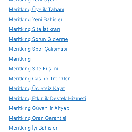
Meritking Üyelik Tabanı
Meritking Yeni Bahisler
Meritking Site İstikrarı
Meritking Sorun Giderme
Meritking Spor Çalışması
Meritking
Meritking Site Erişimi
Meritking Casino Trendleri
Meritking Ücretsiz Kayıt
Meritking Etkinlik Destek Hizmeti
Meritking Güvenilir Altyapı
Meritking Oran Garantisi
Meritking İyi Bahisler