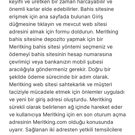
keyifli ve üretken bir zaman harcayabilir ve
önemli karlar elde edebilirler. Bahis sitesine
erişmek için ana sayfada bulunan Giriş
düğmesine tıklayın ve mevcut web sitesi
adresini almak için formu doldurun. Meritking
bahis sitesine depozito yapmak için bir
Meritking bahis sitesi yöntemi seçmeniz ve
ödemeyi bahis sitesinin hesap numarasına
çevrimiçi veya bankanızın mobil şubesi
aracılığıyla göndermeniz gerekir. Doğru bir
şekilde ödeme sürecinde bir adım olarak.
Meritking web sitesi sahtekarlık ve müşteri
taciziyle mücadele etmek için önlemler uyguladı
ve yeni bir giriş adresi oluşturdu. Meritking
sürekli olarak belirlenen ağ içinde hareket eder
ve kullanıcıya Meritking için en son oturum açma
adresinin Meritking.com olduğu konusunda
uyarır. Sağlanan iki adresten yetkili temsilcilere