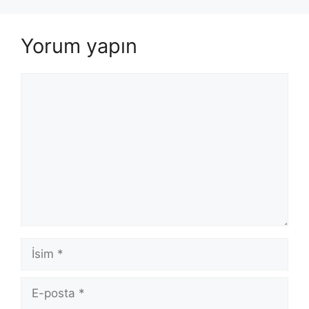
Yorum yapın
Yorum
İsim
E-
posta