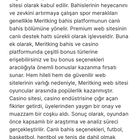
sitesi olarak kabul edilir. Bahislerinin heyecanını
ve zevkini artırmaya çalışan spor meraklıları
genellikle Meritking bahis platformunun canlı
bahis bölümüne yönelir. Premium web sitesinin
canlı destek hattı sürekli olarak işlevseldir. Buna
ek olarak, Meritking bahis ve casino
platformunda çeşitli bonus türlerine
erişebilirsiniz ve bu bonus seçenekleri
aracılığıyla önemli bonuslar kazanma fırsatı
sunar. Hem hileli hem de güvenilir web
sitelerinin varlığı nedeniyle, Meritking web sitesi
oyuncular arasında popülerlik kazanmıştır.
Casino sitesi, casino endüstrisine çığır açan
fikirler getirdi, üyelerinden yaygın bir onay ve
muazzam bir coşku aldı. Sonuç olarak, oyundan
önce kapsamlı bir araştırma ve analiz süreci
gerçekleştirilir. Canlı bahis seçenekleri, futbol, ​​
basketbol, ​​hentbol ve tenis de dahil olmak