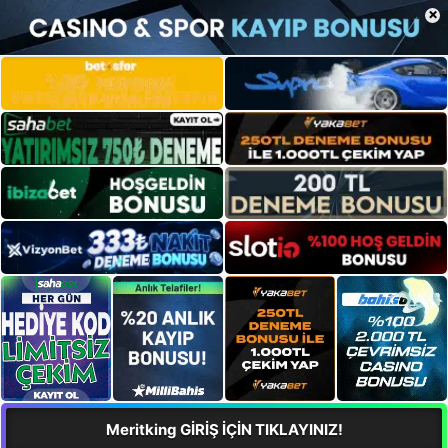
×
Meritking GİRİŞ İÇİN TIKLAYINIZ!