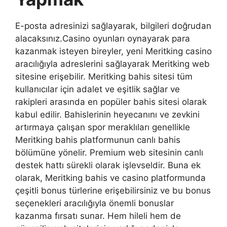
E-posta adresinizi sağlayarak, bilgileri doğrudan
alacaksınız.Casino oyunları oynayarak para
kazanmak isteyen bireyler, yeni Meritking casino
aracılığıyla adreslerini sağlayarak Meritking web
sitesine erişebilir. Meritking bahis sitesi tüm
kullanıcılar için adalet ve eşitlik sağlar ve
rakipleri arasında en popüler bahis sitesi olarak
kabul edilir. Bahislerinin heyecanını ve zevkini
artırmaya çalışan spor meraklıları genellikle
Meritking bahis platformunun canlı bahis
bölümüne yönelir. Premium web sitesinin canlı
destek hattı sürekli olarak işlevseldir. Buna ek
olarak, Meritking bahis ve casino platformunda
çeşitli bonus türlerine erişebilirsiniz ve bu bonus
seçenekleri aracılığıyla önemli bonuslar
kazanma fırsatı sunar. Hem hileli hem de