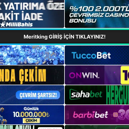
Meritking GİRİŞ İÇİN TIKLAYINIZ!