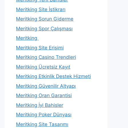
Meritking Site İstikrarı
Meritking Sorun Giderme
Meritking Spor Çalışması
Meritking
Meritking Site Erişimi
Meritking Casino Trendleri
Meritking Ücretsiz Kayıt
Meritking Etkinlik Destek Hizmeti
Meritking Güvenilir Altyapı
Meritking Oran Garantisi
Meritking İyi Bahisler
Meritking Poker Dünyası
Meritking Site Tasarımı