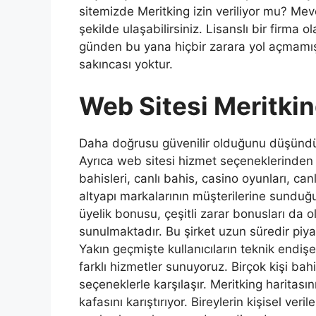
sitemizde Meritking izin veriliyor mu? Me
şekilde ulaşabilirsiniz. Lisanslı bir firma 
günden bu yana hiçbir zarara yol açmamıştı
sakıncası yoktur.
Web Sitesi Meritki
Daha doğrusu güvenilir olduğunu düşündüğ
Ayrıca web sitesi hizmet seçeneklerinden
bahisleri, canlı bahis, casino oyunları, c
altyapı markalarının müşterilerine sunduğu
üyelik bonusu, çeşitli zarar bonusları da o
sunulmaktadır. Bu şirket uzun süredir piy
Yakın geçmişte kullanıcıların teknik endişele
farklı hizmetler sunuyoruz. Birçok kişi bahi
seçeneklerle karşılaşır. Meritking haritasın
kafasını karıştırıyor. Bireylerin kişisel veri