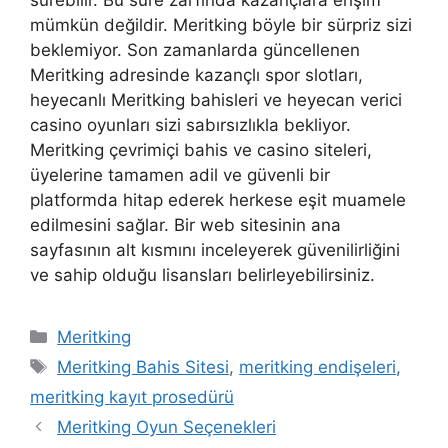
mümkün değildir. Meritking böyle bir sürpriz sizi
beklemiyor. Son zamanlarda güncellenen
Meritking adresinde kazançlı spor slotları,
heyecanlı Meritking bahisleri ve heyecan verici
casino oyunları sizi sabırsızlıkla bekliyor.
Meritking çevrimiçi bahis ve casino siteleri,
üyelerine tamamen adil ve güvenli bir
platformda hitap ederek herkese eşit muamele
edilmesini sağlar. Bir web sitesinin ana
sayfasının alt kısmını inceleyerek güvenilirliğini
ve sahip olduğu lisansları belirleyebilirsiniz.
Kategoriler
Meritking
Etiketler
Meritking Bahis Sitesi
,
meritking endişeleri
,
meritking kayıt prosedürü
Meritking Oyun Seçenekleri