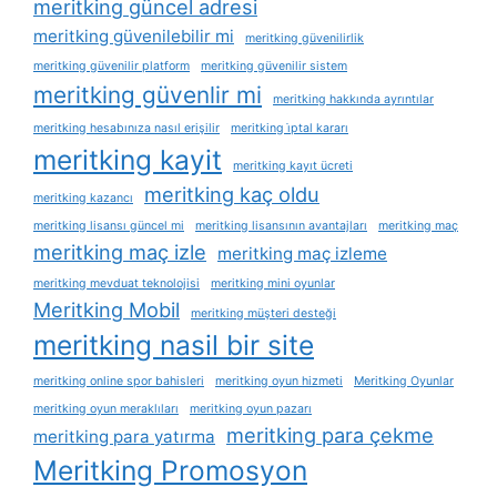
meritking güncel adresi
meritking güvenilebilir mi
meritking güvenilirlik
meritking güvenilir platform
meritking güvenilir sistem
meritking güvenlir mi
meritking hakkında ayrıntılar
meritking hesabınıza nasıl erişilir
meritking i̇ptal kararı
meritking kayit
meritking kayıt ücreti
meritking kaç oldu
meritking kazancı
meritking lisansı güncel mi
meritking lisansının avantajları
meritking maç
meritking maç izle
meritking maç izleme
meritking mevduat teknolojisi
meritking mini oyunlar
Meritking Mobil
meritking müşteri desteği
meritking nasil bir site
meritking online spor bahisleri
meritking oyun hizmeti
Meritking Oyunlar
meritking oyun meraklıları
meritking oyun pazarı
meritking para çekme
meritking para yatırma
Meritking Promosyon