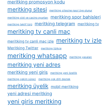
meritking promosyon kodu
meritking sitesi
meritking sitesine nasıl üye olunur
meritking spor bahisleri
meritking slot ve casino oyunları
meritking telegram
meritking tv
meritking teklif türü
meritking tv canli maç
meritking tv izle
meritking tv canli maç izle
Meritking Twitter
meritking türkçe
meritking whatsapp
meritking yasaları
meritking yeni adres
meritking yeni giris
meritking yeni özellik
meritking çekim süreci
meritking çok dilli destek
meritking üyelik
mobil meritking
yeni adresi meritking
yeni giris meritking