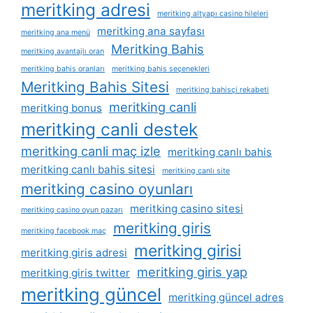
meritking adresi
meritking altyapı casino hileleri
meritking ana sayfası
meritking ana menü
Meritking Bahis
meritking avantajlı oran
meritking bahis oranları
meritking bahis seçenekleri
Meritking Bahis Sitesi
meritking bahisçi rekabeti
meritking canli
meritking bonus
meritking canli destek
meritking canli maç izle
meritking canlı bahis
meritking canlı bahis sitesi
meritking canlı site
meritking casino oyunları
meritking casino sitesi
meritking casino oyun pazarı
meritking giris
meritking facebook maç
meritking girisi
meritking giris adresi
meritking giris yap
meritking giris twitter
meritking güncel
meritking güncel adres