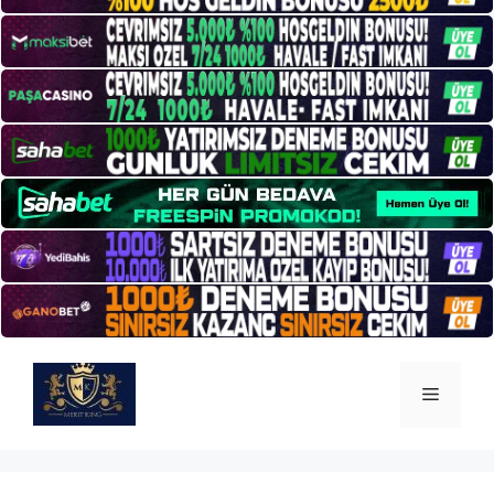
İçeriğe
atla
Menü