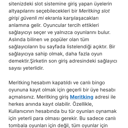
sitenizdeki slot sistemine giriş yapan üyelerin
altyapılarını seçebilecekleri bir
Meritking slot
girişi güvenli mi
ekranla karşılaşacakları
anlamına gelir. Oyuncular tercih ettikleri
sağlayıcıyı seçer ve yalnızca oyunlarını bulur.
Aslında bilinen ve popüler olan tüm
sağlayıcıların bu sayfada listelendiği açıktır. Bir
sağlayıcıya sahip olmak, daha fazla oyun
demektir.Şirketin son giriş adresindeki sağlayıcı
sayısı yeterlidir.
Meritking hesabım kapatıldı ve canlı bingo
oyununa kayıt olmak için geçerli bir üye hesabı
açmalısınız. Meritking giriş
Meritking
adresi ile
herkes anında kayıt olabilir. Özellikle,
Kullanıcının hesabında bu tür oyunları oynamak
için yeterli para olması gerekir. Bu sadece canlı
tombala oyunları için değil, tüm oyunlar için