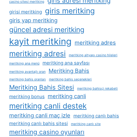
giris adresi meritking
casino sitesi meritking
giris meritking
girisi meritking
giris yap meritking
güncel adresi meritking
kayit meritking
meritking adres
meritking adresi
meritking altyapı casino hileleri
meritking ana sayfası
meritking ana menü
Meritking Bahis
meritking avantajlı oran
meritking bahis oranları
meritking bahis seçenekleri
Meritking Bahis Sitesi
meritking bahisçi rekabeti
meritking canli
meritking bonus
meritking canli destek
meritking canli maç izle
meritking canlı bahis
meritking canlı bahis sitesi
meritking canlı site
meritking casino oyunları