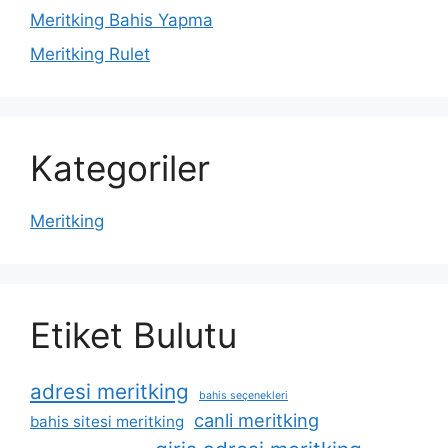
Meritking Bahis Yapma
Meritking Rulet
Kategoriler
Meritking
Etiket Bulutu
adresi meritking
bahis seçenekleri
canli meritking
bahis sitesi meritking