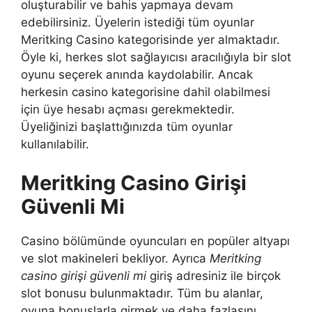
oluşturabilir ve bahis yapmaya devam
edebilirsiniz. Üyelerin istediği tüm oyunlar
Meritking Casino kategorisinde yer almaktadır.
Öyle ki, herkes slot sağlayıcısı aracılığıyla bir slot
oyunu seçerek anında kaydolabilir. Ancak
herkesin casino kategorisine dahil olabilmesi
için üye hesabı açması gerekmektedir.
Üyeliğinizi başlattığınızda tüm oyunlar
kullanılabilir.
Meritking Casino Girişi
Güvenli Mi
Casino bölümünde oyuncuları en popüler altyapı
ve slot makineleri bekliyor. Ayrıca
Meritking
casino girişi güvenli mi
giriş adresiniz ile birçok
slot bonusu bulunmaktadır. Tüm bu alanlar,
oyuna bonuslarla girmek ve daha fazlasını