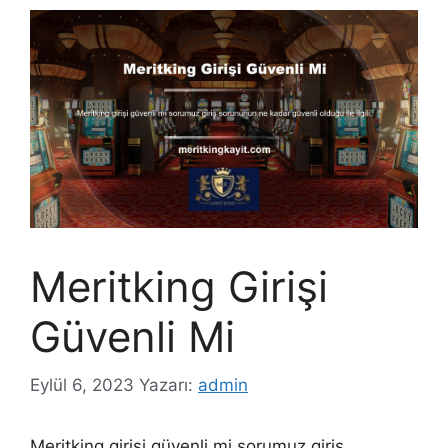
Meritking Girişi
Güvenli Mi
Eylül 6, 2023
Yazarı:
admin
Meritking girişi güvenli mi sorumuz giriş