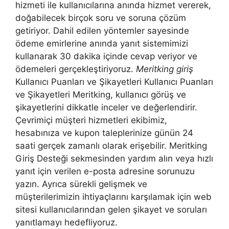
hizmeti ile kullanıcılarına anında hizmet vererek,
doğabilecek birçok soru ve soruna çözüm
getiriyor. Dahil edilen yöntemler sayesinde
ödeme emirlerine anında yanıt sistemimizi
kullanarak 30 dakika içinde cevap veriyor ve
ödemeleri gerçekleştiriyoruz.
Meritking giriş
Kullanıcı Puanları ve Şikayetleri Kullanıcı Puanları
ve Şikayetleri Meritking, kullanıcı görüş ve
şikayetlerini dikkatle inceler ve değerlendirir.
Çevrimiçi müşteri hizmetleri ekibimiz,
hesabınıza ve kupon taleplerinize günün 24
saati gerçek zamanlı olarak erişebilir. Meritking
Giriş Desteği sekmesinden yardım alın veya hızlı
yanıt için verilen e-posta adresine sorunuzu
yazın. Ayrıca sürekli gelişmek ve
müşterilerimizin ihtiyaçlarını karşılamak için web
sitesi kullanıcılarından gelen şikayet ve soruları
yanıtlamayı hedefliyoruz.