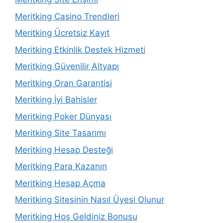
Meritking Casino Trendleri
Meritking Ücretsiz Kayıt
Meritking Etkinlik Destek Hizmeti
Meritking Güvenilir Altyapı
Meritking Oran Garantisi
Meritking İyi Bahisler
Meritking Poker Dünyası
Meritking Site Tasarımı
Meritking Hesap Desteği
Meritking Para Kazanın
Meritking Hesap Açma
Meritking Sitesinin Nasıl Üyesi Olunur
Meritking Hoş Geldiniz Bonusu