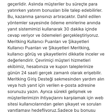
geçerlidir. Aslında müşteriler bu süreçte para
yatırırken yatırım bonusları bile talep edebilirler.
Bu, kazanma şansınızı artıracaktır. Dahil edilen
yöntemler sayesinde ödeme emirlerine anında
yanıt sistemimizi kullanarak 30 dakika içinde
cevap veriyor ve ödemeleri gerçekleştiriyoruz.
Meritking Kullanıcı Puanları ve Şikayetleri
Kullanıcı Puanları ve Şikayetleri Meritking,
kullanıcı görüş ve şikayetlerini dikkatle inceler ve
değerlendirir. Çevrimiçi müşteri hizmetleri
ekibimiz, hesabınıza ve kupon taleplerinize
günün 24 saati gerçek zamanlı olarak erişebilir.
Meritking Giriş Desteği sekmesinden yardım alın
veya hızlı yanıt için verilen e-posta adresine
sorunuzu yazın. Ayrıca sürekli gelişmek ve
müşterilerimizin ihtiyaçlarını karşılamak için web
sitesi kullanıcılarından gelen şikayet ve soruları
yanıtlamayı hedefliyoruz.Sadece bu bonusu