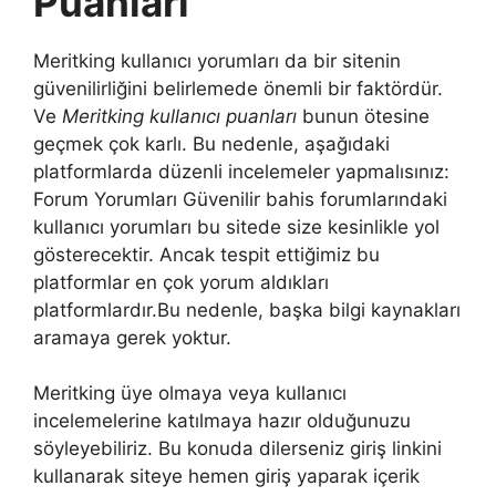
Puanları
Meritking kullanıcı yorumları da bir sitenin
güvenilirliğini belirlemede önemli bir faktördür.
Ve
Meritking kullanıcı puanları
bunun ötesine
geçmek çok karlı. Bu nedenle, aşağıdaki
platformlarda düzenli incelemeler yapmalısınız:
Forum Yorumları Güvenilir bahis forumlarındaki
kullanıcı yorumları bu sitede size kesinlikle yol
gösterecektir. Ancak tespit ettiğimiz bu
platformlar en çok yorum aldıkları
platformlardır.Bu nedenle, başka bilgi kaynakları
aramaya gerek yoktur.
Meritking üye olmaya veya kullanıcı
incelemelerine katılmaya hazır olduğunuzu
söyleyebiliriz. Bu konuda dilerseniz giriş linkini
kullanarak siteye hemen giriş yaparak içerik