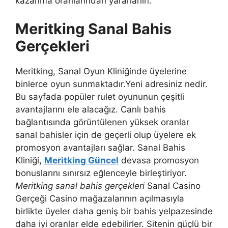
kazanma oranlarından yararlanın.
Meritking Sanal Bahis
Gerçekleri
Meritking, Sanal Oyun Kliniğinde üyelerine
binlerce oyun sunmaktadır.Yeni adresiniz nedir.
Bu sayfada popüler rulet oyununun çeşitli
avantajlarını ele alacağız. Canlı bahis
bağlantısında görüntülenen yüksek oranlar
sanal bahisler için de geçerli olup üyelere ek
promosyon avantajları sağlar. Sanal Bahis
Kliniği,
Meritking Güncel
devasa promosyon
bonuslarını sınırsız eğlenceyle birleştiriyor.
Meritking sanal bahis gerçekleri
Sanal Casino
Gerçeği Casino mağazalarının açılmasıyla
birlikte üyeler daha geniş bir bahis yelpazesinde
daha iyi oranlar elde edebilirler. Sitenin güçlü bir