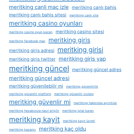
meritking canli maç izle
meritking canlı bahis
meritking canlı bahis sitesi
meritking canlı site
meritking casino oyunları
meritking casino sitesi
meritking casino oyun pazarı
meritking giris
meritking facebook maç
meritking girisi
meritking giris adresi
meritking giris yap
meritking giris twitter
meritking güncel
meritking güncel adres
meritking güncel adresi
meritking güvenilebilir mi
meritking güvenilirlik
meritking güvenilir platform
meritking güvenilir sistem
meritking güvenlir mi
meritking hakkında ayrıntılar
meritking hesabınıza nasıl erişilir
meritking i̇ptal kararı
meritking kayit
meritking kayıt ücreti
meritking kaç oldu
meritking kazancı