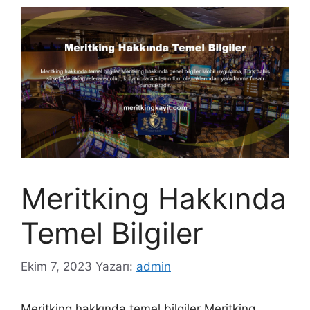
Meritking Hakkında
Temel Bilgiler
Ekim 7, 2023
Yazarı:
admin
Meritking hakkında temel bilgiler Meritking