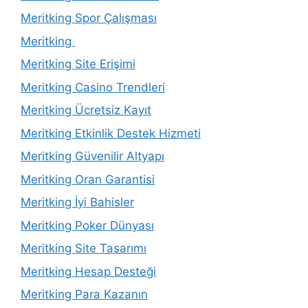
Meritking Spor Çalışması
Meritking
Meritking Site Erişimi
Meritking Casino Trendleri
Meritking Ücretsiz Kayıt
Meritking Etkinlik Destek Hizmeti
Meritking Güvenilir Altyapı
Meritking Oran Garantisi
Meritking İyi Bahisler
Meritking Poker Dünyası
Meritking Site Tasarımı
Meritking Hesap Desteği
Meritking Para Kazanın