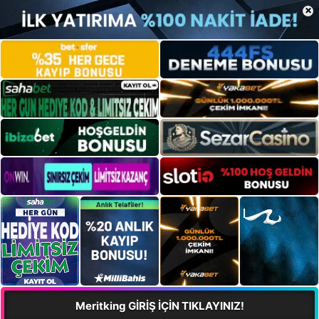
×
Meritking GİRİŞ İÇİN TIKLAYINIZ!