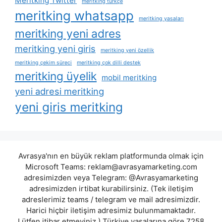
Meritking Twitter
meritking türkçe
meritking whatsapp
meritking yasaları
meritking yeni adres
meritking yeni giris
meritking yeni özellik
meritking çekim süreci
meritking çok dilli destek
meritking üyelik
mobil meritking
yeni adresi meritking
yeni giris meritking
Avrasya'nın en büyük reklam platformunda olmak için
Microsoft Teams:
reklam@avrasyamarketing.com
adresimizden veya Telegram: @Avrasyamarketing
adresimizden irtibat kurabilirsiniz. (Tek iletişim
adreslerimiz teams / telegram ve mail adresimizdir.
Harici hiçbir iletişim adresimiz bulunmamaktadır.
Lütfen itibar etmeyiniz.) Türkiye yasalarına göre 7258