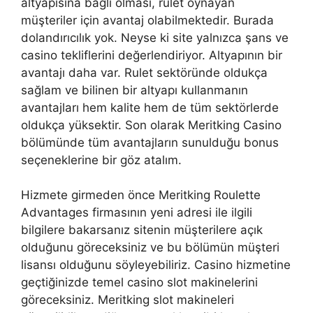
altyapısına bağlı olması, rulet oynayan
müşteriler için avantaj olabilmektedir. Burada
dolandırıcılık yok. Neyse ki site yalnızca şans ve
casino tekliflerini değerlendiriyor. Altyapının bir
avantajı daha var. Rulet sektöründe oldukça
sağlam ve bilinen bir altyapı kullanmanın
avantajları hem kalite hem de tüm sektörlerde
oldukça yüksektir. Son olarak Meritking Casino
bölümünde tüm avantajların sunulduğu bonus
seçeneklerine bir göz atalım.
Hizmete girmeden önce Meritking Roulette
Advantages firmasının yeni adresi ile ilgili
bilgilere bakarsanız sitenin müşterilere açık
olduğunu göreceksiniz ve bu bölümün müşteri
lisansı olduğunu söyleyebiliriz. Casino hizmetine
geçtiğinizde temel casino slot makinelerini
göreceksiniz. Meritking slot makineleri