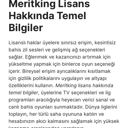
Meritking Lisans
Hakkında Temel
Bilgiler
Lisanslı haklar üyelere sınırsız erişim, kesintisiz
bahis zil sesleri ve gelişmiş ağ seçenekleri
sağlar. Eğlenmek ve kazancınızı artırmak için
yükseltme yapmak için binlerce oyun seçeneği
içerir. Bireysel erişim ayrıcalıklarını kısıtlamak
için gizlilik politikalarını uygulayın ve altyapı
özelliklerini kullanın.
Meritking lisans hakkında
temel bilgiler
, üyelerine TV seçenekleri ve lig
programları aracılığıyla heyecan verici sanal ve
canlı bahis oyunları sunmaktadır. Dünya liglerini
toplayın, her türlü saha oyununa katılın ve
hesabınızın akıcı kalmasını sağlamak için yüksek