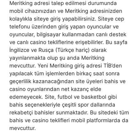
Meritking adresi talep edilmesi durumunda
mobil cihazınızdan ve Meritking adresinizden
kolaylıkla siteye giriş yapabilirsiniz. Siteye cep
telefonu üzerinden giriş yapan oyuncular ve
oyuncular, bilgisayar kullanmadan canlı destek
ve canlı casino tekliflerine erişebilirler. Bu sayfa
İngilizce ve Rusça (Türkçe hariç) olarak
yayınlanmakta olup şu anda Meritking
mevcuttur. Yeni Meritking giriş adresi TİB’den
yapılacak tüm işlemlerden birkaç saat sonra
geçerlilik kazanacağından site üyeleri bahis ve
casino oyunlarından net kazanç elde
edemeyecek. Site, futbol ve basketbol gibi
bahis seçenekleriyle çeşitli spor dallarında
rekabetçi bahisler sunmaktadır. Bu sitedeki tüm
bahis ve casino teklifleri mobil platformlarda da
mevcuttur.