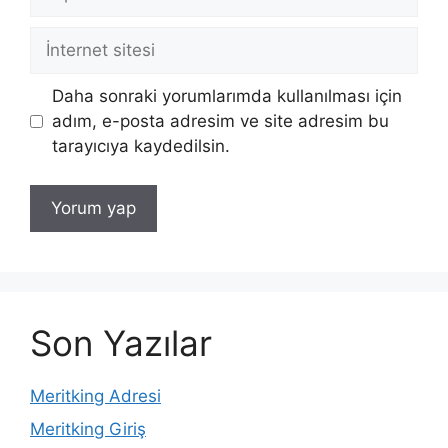
posta
İnternet
sitesi
Daha sonraki yorumlarımda kullanılması için
adım, e-posta adresim ve site adresim bu
tarayıcıya kaydedilsin.
Son Yazılar
Meritking Adresi
Meritking Giriş