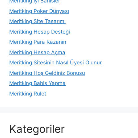
Meritking İyi Bahisler
Meritking Poker Dünyası
Meritking Site Tasarımı
Meritking Hesap Desteği
Meritking Para Kazanın
Meritking Hesap Açma
Meritking Sitesinin Nasıl Üyesi Olunur
Meritking Hoş Geldiniz Bonusu
Meritking Bahis Yapma
Meritking Rulet
Kategoriler