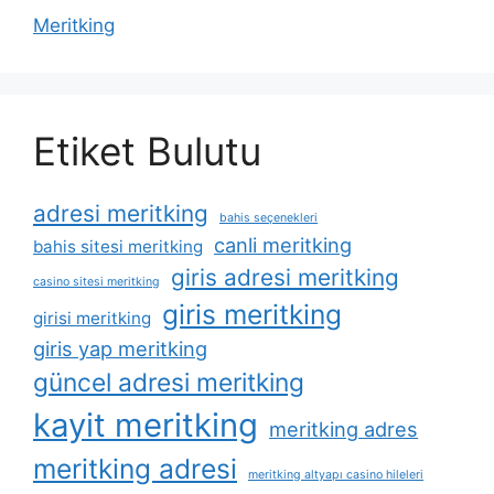
Meritking
Etiket Bulutu
adresi meritking
bahis seçenekleri
canli meritking
bahis sitesi meritking
giris adresi meritking
casino sitesi meritking
giris meritking
girisi meritking
giris yap meritking
güncel adresi meritking
kayit meritking
meritking adres
meritking adresi
meritking altyapı casino hileleri