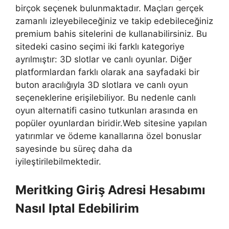
birçok seçenek bulunmaktadır. Maçları gerçek
zamanlı izleyebileceğiniz ve takip edebileceğiniz
premium bahis sitelerini de kullanabilirsiniz. Bu
sitedeki casino seçimi iki farklı kategoriye
ayrılmıştır: 3D slotlar ve canlı oyunlar. Diğer
platformlardan farklı olarak ana sayfadaki bir
buton aracılığıyla 3D slotlara ve canlı oyun
seçeneklerine erişilebiliyor. Bu nedenle canlı
oyun alternatifi casino tutkunları arasında en
popüler oyunlardan biridir.Web sitesine yapılan
yatırımlar ve ödeme kanallarına özel bonuslar
sayesinde bu süreç daha da
iyileştirilebilmektedir.
Meritking Giriş Adresi Hesabımı
Nasıl Iptal Edebilirim