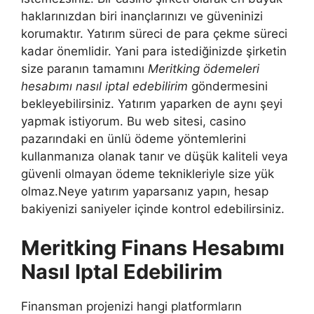
haklarınızdan biri inançlarınızı ve güveninizi
korumaktır. Yatırım süreci de para çekme süreci
kadar önemlidir. Yani para istediğinizde şirketin
size paranın tamamını
Meritking ödemeleri
hesabımı nasıl iptal edebilirim
göndermesini
bekleyebilirsiniz. Yatırım yaparken de aynı şeyi
yapmak istiyorum. Bu web sitesi, casino
pazarındaki en ünlü ödeme yöntemlerini
kullanmanıza olanak tanır ve düşük kaliteli veya
güvenli olmayan ödeme teknikleriyle size yük
olmaz.Neye yatırım yaparsanız yapın, hesap
bakiyenizi saniyeler içinde kontrol edebilirsiniz.
Meritking Finans Hesabımı
Nasıl Iptal Edebilirim
Finansman projenizi hangi platformların