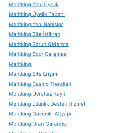
Meritking Yeni Üyelik
Meritking Üyelik Tabanı
Meritking Yeni Bahisler
Meritking Site İstikrarı
Meritking Sorun Giderme
Meritking Spor Çalışması
Meritking
Meritking Site Erişimi
Meritking Casino Trendleri
Meritking Ücretsiz Kayıt
Meritking Etkinlik Destek Hizmeti
Meritking Güvenilir Altyapı
Meritking Oran Garantisi