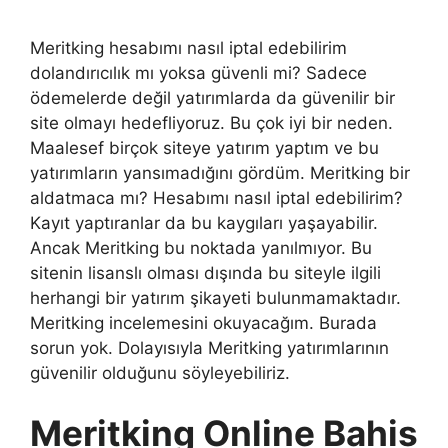
Meritking hesabımı nasıl iptal edebilirim
dolandırıcılık mı yoksa güvenli mi? Sadece
ödemelerde değil yatırımlarda da güvenilir bir
site olmayı hedefliyoruz. Bu çok iyi bir neden.
Maalesef birçok siteye yatırım yaptım ve bu
yatırımların yansımadığını gördüm. Meritking bir
aldatmaca mı? Hesabımı nasıl iptal edebilirim?
Kayıt yaptıranlar da bu kaygıları yaşayabilir.
Ancak Meritking bu noktada yanılmıyor. Bu
sitenin lisanslı olması dışında bu siteyle ilgili
herhangi bir yatırım şikayeti bulunmamaktadır.
Meritking incelemesini okuyacağım. Burada
sorun yok. Dolayısıyla Meritking yatırımlarının
güvenilir olduğunu söyleyebiliriz.
Meritking Online Bahis