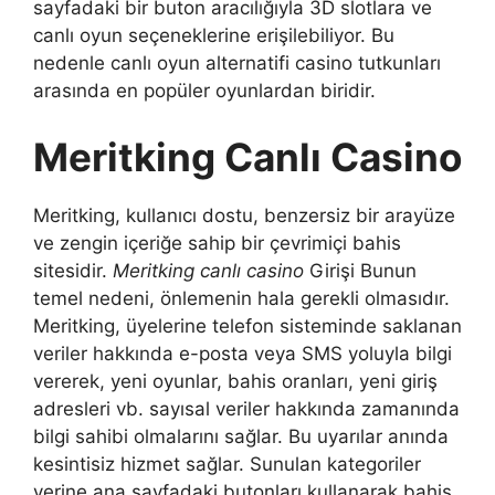
sayfadaki bir buton aracılığıyla 3D slotlara ve
canlı oyun seçeneklerine erişilebiliyor. Bu
nedenle canlı oyun alternatifi casino tutkunları
arasında en popüler oyunlardan biridir.
Meritking Canlı Casino
Meritking, kullanıcı dostu, benzersiz bir arayüze
ve zengin içeriğe sahip bir çevrimiçi bahis
sitesidir.
Meritking canlı casino
Girişi Bunun
temel nedeni, önlemenin hala gerekli olmasıdır.
Meritking, üyelerine telefon sisteminde saklanan
veriler hakkında e-posta veya SMS yoluyla bilgi
vererek, yeni oyunlar, bahis oranları, yeni giriş
adresleri vb. sayısal veriler hakkında zamanında
bilgi sahibi olmalarını sağlar. Bu uyarılar anında
kesintisiz hizmet sağlar. Sunulan kategoriler
yerine ana sayfadaki butonları kullanarak bahis