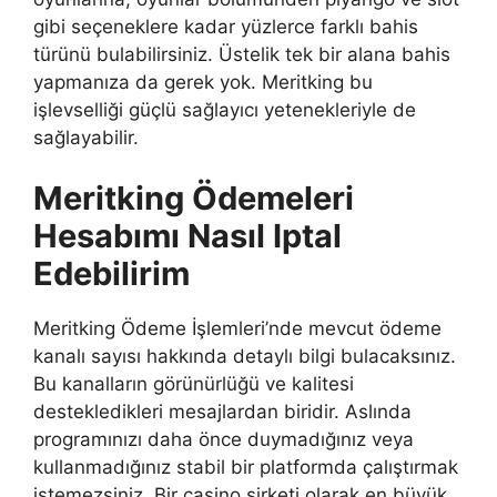
gibi seçeneklere kadar yüzlerce farklı bahis
türünü bulabilirsiniz. Üstelik tek bir alana bahis
yapmanıza da gerek yok. Meritking bu
işlevselliği güçlü sağlayıcı yetenekleriyle de
sağlayabilir.
Meritking Ödemeleri
Hesabımı Nasıl Iptal
Edebilirim
Meritking Ödeme İşlemleri’nde mevcut ödeme
kanalı sayısı hakkında detaylı bilgi bulacaksınız.
Bu kanalların görünürlüğü ve kalitesi
destekledikleri mesajlardan biridir. Aslında
programınızı daha önce duymadığınız veya
kullanmadığınız stabil bir platformda çalıştırmak
istemezsiniz. Bir casino şirketi olarak en büyük