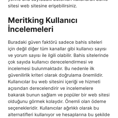
sitesi web sitesine erişebilirsiniz.
Meritking Kullanıcı
İncelemeleri
Buradaki güven faktörü sadece bahis siteleri
için değil diğer tüm kanallar gibi kullanıcı sayısı
ve yorum sayısı ile ilgili olabilir. Bahis sitelerinde
çok sayıda kullanıcı derecelendirmesi ve
incelemesi bulunmaktadır. Bu nedenle ilk
güvenilirlik kriteri olarak doğrulama önemlidir.
Kullanıcılar bu web sitesini içeriği ve hizmeti
açısından derecelendirir ve incelemelere
bakarak bunun sağlam ve popüler bir web sitesi
olduğunu görmek kolaydır. Önemli olan ödeme
seçenekleridir. Kullanıcılar ağırlıklı olarak bu
alternatifleri kullanıyor ve hesaplarına bu şekilde