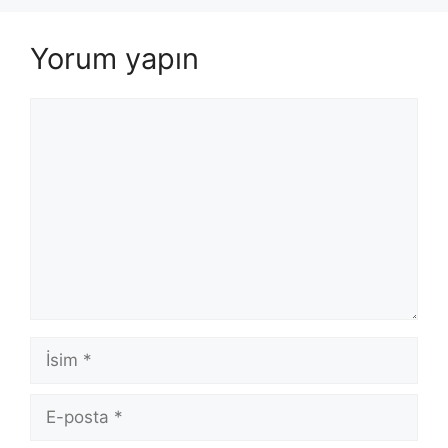
Yorum yapın
Yorum
İsim
E-
posta