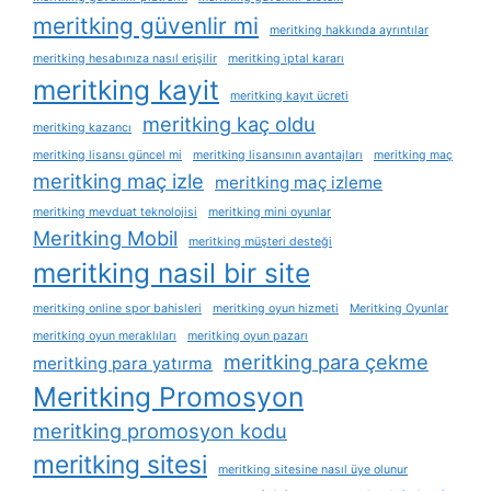
meritking güvenlir mi
meritking hakkında ayrıntılar
meritking hesabınıza nasıl erişilir
meritking i̇ptal kararı
meritking kayit
meritking kayıt ücreti
meritking kaç oldu
meritking kazancı
meritking lisansı güncel mi
meritking lisansının avantajları
meritking maç
meritking maç izle
meritking maç izleme
meritking mevduat teknolojisi
meritking mini oyunlar
Meritking Mobil
meritking müşteri desteği
meritking nasil bir site
meritking online spor bahisleri
meritking oyun hizmeti
Meritking Oyunlar
meritking oyun meraklıları
meritking oyun pazarı
meritking para çekme
meritking para yatırma
Meritking Promosyon
meritking promosyon kodu
meritking sitesi
meritking sitesine nasıl üye olunur