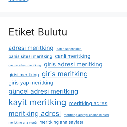
Etiket Bulutu
adresi meritking
bahis seçenekleri
canli meritking
bahis sitesi meritking
giris adresi meritking
casino sitesi meritking
giris meritking
girisi meritking
giris yap meritking
güncel adresi meritking
kayit meritking
meritking adres
meritking adresi
meritking altyapı casino hileleri
meritking ana sayfası
meritking ana menü