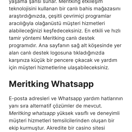
yaşama şansı sunar. Meritking etkileşim
teknolojisini kullanan bir canlı bahis mağazasını
araştırdığınızda, çeşitli çevrimiçi programlar
aracılığıyla olağanüstü müşteri hizmetleri
alabileceğinizi keşfedeceksiniz. En etkili ve hızlı
tamir yöntemi Meritking canlı destek
programıdır. Ana sayfanın sağ alt köşesinde yer
alan canlı destek logosuna tıkladığınızda
karşınıza küçük bir pencere çıkacak ve yardım
için müşteri hizmetlerine ulaşabileceksiniz.
Meritking Whatsapp
E-posta adresleri ve Whatsapp yardım hatlarının
yanı sıra alternatif çözümler de mevcut.
Meritking whatsapp
yüksek vasıflı ve deneyimli
müşteri hizmetleri temsilcilerinden oluşan bir
ekip kurmuştur. Akredite bir casino sitesi