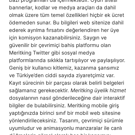
bazı programları da içermektedir. Oyun sitesi
bannerlar, kodlar ve medya araçları da dahil
olmak üzere tüm temel özellikleri hiçbir ek ücret
ödemeden sunar. Bu bilgileri web sitenize dahil
ederek ayrılma fırsatını değerlendiren her üye
için komisyon kazanabilirsiniz. Saygın ve
güvenilir bir çevrimiçi bahis platformu olan
Meritking Twitter gibi sosyal medya
platformlarında sıklıkla tartışılıyor ve paylaşılıyor.
Geniş bir kullanıcı kitlemiz, kazanma şansımız
ve Türkiye’den ciddi sayıda ziyaretçimiz var.
Kayıt sürecinin bir parçası olarak belirli belgeleri
sağlamanız gerekecektir.
Meritking üyelik hizmet
dosyalarının nasıl gönderileceğine dair interaktif
bilgiler de bulabilirsiniz. Meritking mobile giriş
yaptığınızda birinci sınıf bir mobil web sitesine
yönlendirileceksiniz. Tasarım, çevrimiçi sürümle
uyumludur ve animasyonlu manzaralar ile canlı