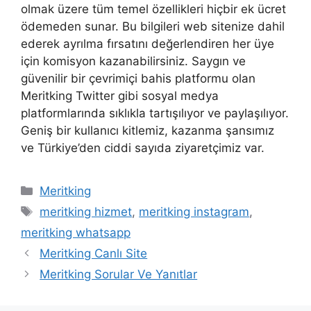
olmak üzere tüm temel özellikleri hiçbir ek ücret
ödemeden sunar. Bu bilgileri web sitenize dahil
ederek ayrılma fırsatını değerlendiren her üye
için komisyon kazanabilirsiniz. Saygın ve
güvenilir bir çevrimiçi bahis platformu olan
Meritking Twitter gibi sosyal medya
platformlarında sıklıkla tartışılıyor ve paylaşılıyor.
Geniş bir kullanıcı kitlemiz, kazanma şansımız
ve Türkiye’den ciddi sayıda ziyaretçimiz var.
Kategoriler
Meritking
Etiketler
meritking hizmet
,
meritking instagram
,
meritking whatsapp
Meritking Canlı Site
Meritking Sorular Ve Yanıtlar