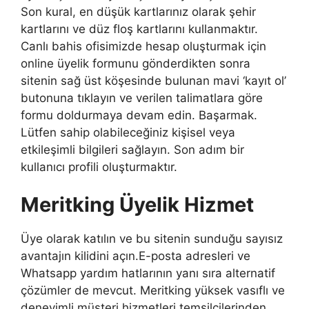
Son kural, en düşük kartlarınız olarak şehir
kartlarını ve düz floş kartlarını kullanmaktır.
Canlı bahis ofisimizde hesap oluşturmak için
online üyelik formunu gönderdikten sonra
sitenin sağ üst köşesinde bulunan mavi ‘kayıt ol’
butonuna tıklayın ve verilen talimatlara göre
formu doldurmaya devam edin. Başarmak.
Lütfen sahip olabileceğiniz kişisel veya
etkileşimli bilgileri sağlayın. Son adım bir
kullanıcı profili oluşturmaktır.
Meritking Üyelik Hizmet
Üye olarak katılın ve bu sitenin sunduğu sayısız
avantajın kilidini açın.E-posta adresleri ve
Whatsapp yardım hatlarının yanı sıra alternatif
çözümler de mevcut. Meritking yüksek vasıflı ve
deneyimli müşteri hizmetleri temsilcilerinden