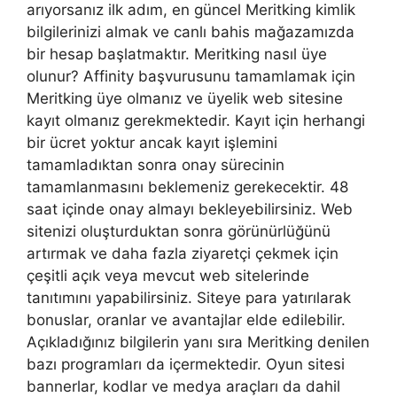
arıyorsanız ilk adım, en güncel Meritking kimlik
bilgilerinizi almak ve canlı bahis mağazamızda
bir hesap başlatmaktır. Meritking nasıl üye
olunur? Affinity başvurusunu tamamlamak için
Meritking üye olmanız ve üyelik web sitesine
kayıt olmanız gerekmektedir. Kayıt için herhangi
bir ücret yoktur ancak kayıt işlemini
tamamladıktan sonra onay sürecinin
tamamlanmasını beklemeniz gerekecektir. 48
saat içinde onay almayı bekleyebilirsiniz. Web
sitenizi oluşturduktan sonra görünürlüğünü
artırmak ve daha fazla ziyaretçi çekmek için
çeşitli açık veya mevcut web sitelerinde
tanıtımını yapabilirsiniz. Siteye para yatırılarak
bonuslar, oranlar ve avantajlar elde edilebilir.
Açıkladığınız bilgilerin yanı sıra Meritking denilen
bazı programları da içermektedir. Oyun sitesi
bannerlar, kodlar ve medya araçları da dahil