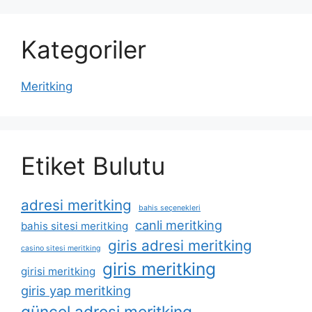
Kategoriler
Meritking
Etiket Bulutu
adresi meritking
bahis seçenekleri
canli meritking
bahis sitesi meritking
giris adresi meritking
casino sitesi meritking
giris meritking
girisi meritking
giris yap meritking
güncel adresi meritking