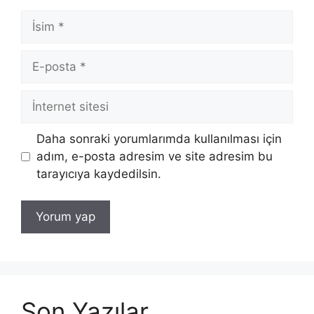
İsim
E-
posta
İnternet
sitesi
Daha sonraki yorumlarımda kullanılması için
adım, e-posta adresim ve site adresim bu
tarayıcıya kaydedilsin.
Son Yazılar