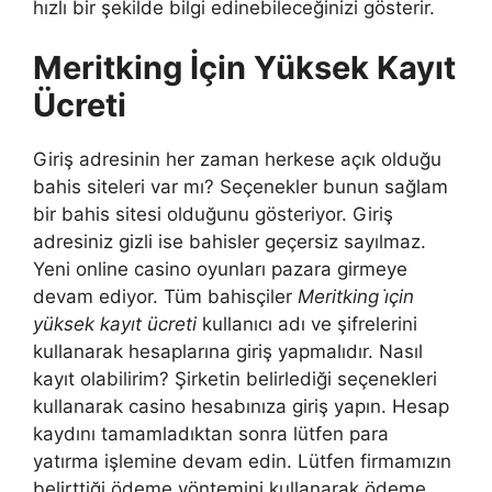
hızlı bir şekilde bilgi edinebileceğinizi gösterir.
Meritking İçin Yüksek Kayıt
Ücreti
Giriş adresinin her zaman herkese açık olduğu
bahis siteleri var mı? Seçenekler bunun sağlam
bir bahis sitesi olduğunu gösteriyor. Giriş
adresiniz gizli ise bahisler geçersiz sayılmaz.
Yeni online casino oyunları pazara girmeye
devam ediyor. Tüm bahisçiler
Meritking i̇çin
yüksek kayıt ücreti
kullanıcı adı ve şifrelerini
kullanarak hesaplarına giriş yapmalıdır. Nasıl
kayıt olabilirim? Şirketin belirlediği seçenekleri
kullanarak casino hesabınıza giriş yapın. Hesap
kaydını tamamladıktan sonra lütfen para
yatırma işlemine devam edin. Lütfen firmamızın
belirttiği ödeme yöntemini kullanarak ödeme