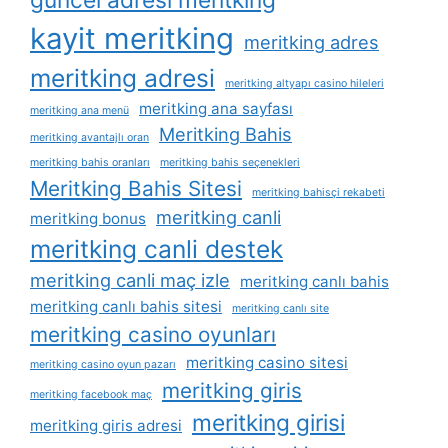
kayit meritking
meritking adres
meritking adresi
meritking altyapı casino hileleri
meritking ana sayfası
meritking ana menü
Meritking Bahis
meritking avantajlı oran
meritking bahis oranları
meritking bahis seçenekleri
Meritking Bahis Sitesi
meritking bahisçi rekabeti
meritking canli
meritking bonus
meritking canli destek
meritking canli maç izle
meritking canlı bahis
meritking canlı bahis sitesi
meritking canlı site
meritking casino oyunları
meritking casino sitesi
meritking casino oyun pazarı
meritking giris
meritking facebook maç
meritking girisi
meritking giris adresi