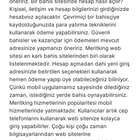
öneririz. Bir bahis sitesinde hesap nasıl açılır?
Kişisel, iletişim ve hesap bilgilerinizi girdiğinizde
hesabınız açılacaktır. Çevrimiçi bir bahisçiye
kaydolduğunuzda para yatırma tekniklerini
kullanarak ödeme yapabilirsiniz. Güvenli
bahisler ve kazançlar için ödemeleri mevcut
adresinize yapmanızı öneririz. Meritking web
sitesi en karlı bahis sitelerinden biri olarak
listelenmektedir. Hesap açmadan dahi yeni giriş
adresinizle belirtilen seçenekleri kullanarak
hemen ödeme yapıp üye olabileceğiniz biliniyor.
Çünkü mobil uygulamamız sayesinde dilediğiniz
zaman, istediğiniz yerde bahis oynayabilirsiniz.
Meritking hizmetlerinin popülaritesi mobil
hizmetlerinde yatmaktadır. Kullanıcılar artık cep
telefonlarını kullanarak web sitenize kolayca
giriş yapabilirler. Çoğu kişi çoğu zaman
bilgisayarlarından web sitelerine