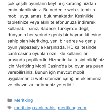
çok çeşitli oyunların keyfini çıkaracağınızdan
emin olabilirsiniz. Bu nedenle web sitemizin
mobil uygulaması bulunmaktadır. Kesinlikle
tabletinize veya akıllı telefonunuza indirerek
kullanabilirsiniz. Sadece Türkiye’de değil,
dünyanın her yerinde geniş bir hayran kitlesine
sahip olan Meritking, yeni bir adres ve geniş
oyun yelpazesiyle karşınızda. HD kalitesinde
canlı casino oyunları özellikle kullanıcılar
arasında popülerdir. Hizmetin kalitesini bildiğiniz
için Meritking Mobil Casino’da bu oyunlara puan
verebilirsiniz. Bunun için mevcut mobil
uygulamanızı web sitenizin içeriğine eklemeniz
ve cihazınıza indirmeniz yeterlidir.
Kategoriler
Meritking
Etiketler
meritking canlı bahis
,
meritking com
,