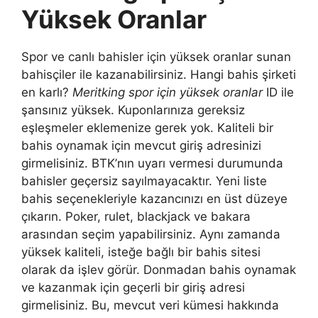
Yüksek Oranlar
Spor ve canlı bahisler için yüksek oranlar sunan
bahisçiler ile kazanabilirsiniz. Hangi bahis şirketi
en karlı?
Meritking spor için yüksek oranlar
ID ile
şansınız yüksek. Kuponlarınıza gereksiz
eşleşmeler eklemenize gerek yok. Kaliteli bir
bahis oynamak için mevcut giriş adresinizi
girmelisiniz. BTK’nın uyarı vermesi durumunda
bahisler geçersiz sayılmayacaktır. Yeni liste
bahis seçenekleriyle kazancınızı en üst düzeye
çıkarın. Poker, rulet, blackjack ve bakara
arasından seçim yapabilirsiniz. Aynı zamanda
yüksek kaliteli, isteğe bağlı bir bahis sitesi
olarak da işlev görür. Donmadan bahis oynamak
ve kazanmak için geçerli bir giriş adresi
girmelisiniz. Bu, mevcut veri kümesi hakkında