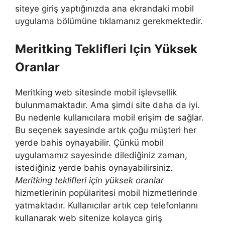
siteye giriş yaptığınızda ana ekrandaki mobil
uygulama bölümüne tıklamanız gerekmektedir.
Meritking Teklifleri Için Yüksek
Oranlar
Meritking web sitesinde mobil işlevsellik
bulunmamaktadır. Ama şimdi site daha da iyi.
Bu nedenle kullanıcılara mobil erişim de sağlar.
Bu seçenek sayesinde artık çoğu müşteri her
yerde bahis oynayabilir. Çünkü mobil
uygulamamız sayesinde dilediğiniz zaman,
istediğiniz yerde bahis oynayabilirsiniz.
Meritking teklifleri için yüksek oranlar
hizmetlerinin popülaritesi mobil hizmetlerinde
yatmaktadır. Kullanıcılar artık cep telefonlarını
kullanarak web sitenize kolayca giriş