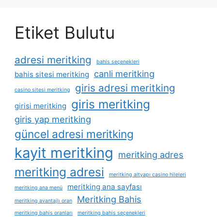
Etiket Bulutu
adresi meritking
bahis seçenekleri
canli meritking
bahis sitesi meritking
giris adresi meritking
casino sitesi meritking
giris meritking
girisi meritking
giris yap meritking
güncel adresi meritking
kayit meritking
meritking adres
meritking adresi
meritking altyapı casino hileleri
meritking ana sayfası
meritking ana menü
Meritking Bahis
meritking avantajlı oran
meritking bahis oranları
meritking bahis seçenekleri