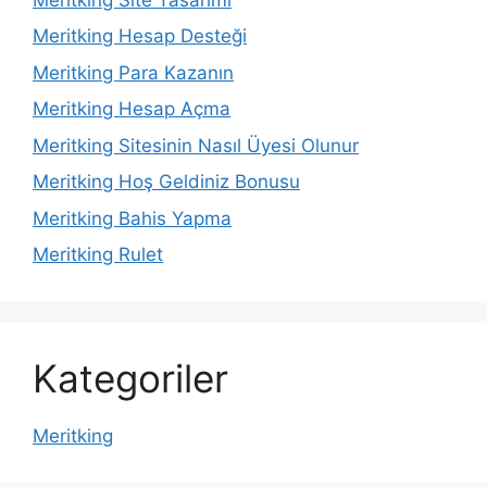
Meritking Hesap Desteği
Meritking Para Kazanın
Meritking Hesap Açma
Meritking Sitesinin Nasıl Üyesi Olunur
Meritking Hoş Geldiniz Bonusu
Meritking Bahis Yapma
Meritking Rulet
Kategoriler
Meritking