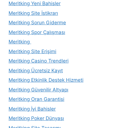
Meritking Yeni Bahisler
Meritking Site İstikrarı
Meritking Sorun Giderme
Meritking Spor Çalışması
Meritking
Meritking Site Erişimi
Meritking Casino Trendleri
Meritking Ücretsiz Kayıt
Meritking Etkinlik Destek Hizmeti
Meritking Güvenilir Altyapı
Meritking Oran Garantisi
Meritking İyi Bahisler
Meritking Poker Dünyası
Meritking Site Tasarımı