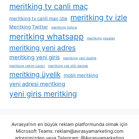
meritking tv canli maç
meritking tv izle
meritking tv canli maç izle
Meritking Twitter
meritking türkçe
meritking whatsapp
meritking yasaları
meritking yeni adres
meritking yeni giris
meritking yeni özellik
meritking çekim süreci
meritking çok dilli destek
meritking üyelik
mobil meritking
yeni adresi meritking
yeni giris meritking
Avrasya'nın en büyük reklam platformunda olmak için
Microsoft Teams:
reklam@avrasyamarketing.com
adresimizden veya Telegram: @Avrasyamarketing