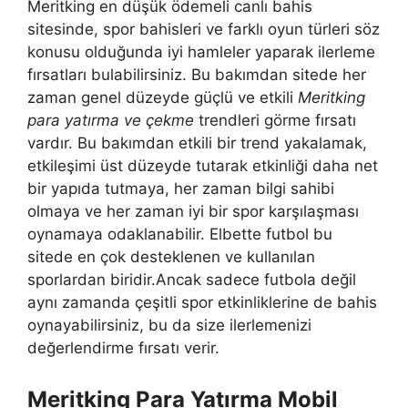
Meritking en düşük ödemeli canlı bahis
sitesinde, spor bahisleri ve farklı oyun türleri söz
konusu olduğunda iyi hamleler yaparak ilerleme
fırsatları bulabilirsiniz. Bu bakımdan sitede her
zaman genel düzeyde güçlü ve etkili
Meritking
para yatırma ve çekme
trendleri görme fırsatı
vardır. Bu bakımdan etkili bir trend yakalamak,
etkileşimi üst düzeyde tutarak etkinliği daha net
bir yapıda tutmaya, her zaman bilgi sahibi
olmaya ve her zaman iyi bir spor karşılaşması
oynamaya odaklanabilir. Elbette futbol bu
sitede en çok desteklenen ve kullanılan
sporlardan biridir.Ancak sadece futbola değil
aynı zamanda çeşitli spor etkinliklerine de bahis
oynayabilirsiniz, bu da size ilerlemenizi
değerlendirme fırsatı verir.
Meritking Para Yatırma Mobil