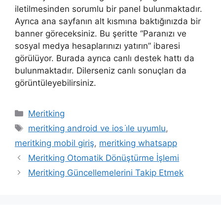
iletilmesinden sorumlu bir panel bulunmaktadır.
Ayrıca ana sayfanın alt kısmına baktığınızda bir
banner göreceksiniz. Bu şeritte “Paranızı ve
sosyal medya hesaplarınızı yatırın” ibaresi
görülüyor. Burada ayrıca canlı destek hattı da
bulunmaktadır. Dilerseniz canlı sonuçları da
görüntüleyebilirsiniz.
Kategoriler
Meritking
Etiketler
meritking android ve ios i̇le uyumlu
,
meritking mobil giriş
,
meritking whatsapp
Meritking Otomatik Dönüştürme İşlemi
Meritking Güncellemelerini Takip Etmek