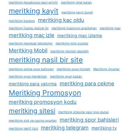
meritking hesabınıza nasıl erişilir
meritking i̇ptal kararı
meritking kayit
meritking kayıt ücreti
meritking kaç oldu
meritking kazancı
meritking lisansı güncel mi
meritking lisansının avantajları
meritking maç
meritking maç izle
meritking maç izleme
meritking mevduat teknolojisi
meritking mini oyunlar
Meritking Mobil
meritking müşteri desteği
meritking nasil bir site
meritking online spor bahisleri
meritking oyun hizmeti
Meritking Oyunlar
meritking oyun meraklıları
meritking oyun pazarı
meritking para çekme
meritking para yatırma
Meritking Promosyon
meritking promosyon kodu
meritking sitesi
meritking sitesine nasıl üye olunur
meritking spor bahisleri
meritking slot ve casino oyunları
meritking telegram
meritking tv
meritking teklif türü