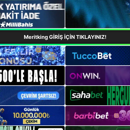
Meritking GİRİŞ İÇİN TIKLAYINIZ!