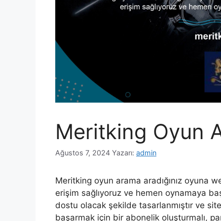
Meritking Oyun 
Ağustos 7, 2024
Yazarı:
admin
Meritking oyun arama aradığınız oyuna we
erişim sağlıyoruz ve hemen oynamaya başl
dostu olacak şekilde tasarlanmıştır ve sit
başarmak için bir abonelik oluşturmalı, p