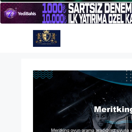
İçeriğe
atla