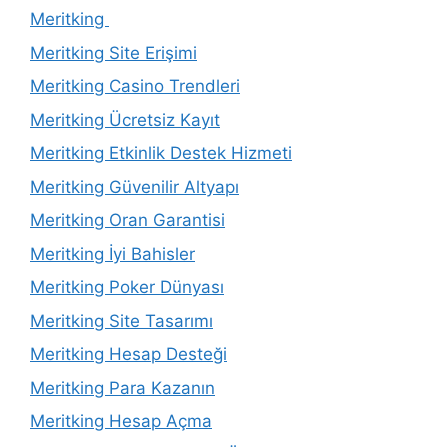
Meritking
Meritking Site Erişimi
Meritking Casino Trendleri
Meritking Ücretsiz Kayıt
Meritking Etkinlik Destek Hizmeti
Meritking Güvenilir Altyapı
Meritking Oran Garantisi
Meritking İyi Bahisler
Meritking Poker Dünyası
Meritking Site Tasarımı
Meritking Hesap Desteği
Meritking Para Kazanın
Meritking Hesap Açma