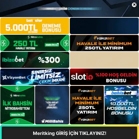
×
Meritking GİRİŞ İÇİN TIKLAYINIZ!