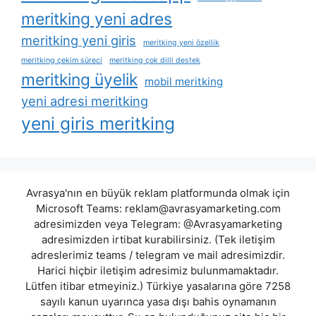
meritking yeni adres
meritking yeni giris
meritking yeni özellik
meritking çekim süreci
meritking çok dilli destek
meritking üyelik
mobil meritking
yeni adresi meritking
yeni giris meritking
Avrasya'nın en büyük reklam platformunda olmak için
Microsoft Teams:
reklam@avrasyamarketing.com
adresimizden veya Telegram: @Avrasyamarketing
adresimizden irtibat kurabilirsiniz. (Tek iletişim
adreslerimiz teams / telegram ve mail adresimizdir.
Harici hiçbir iletişim adresimiz bulunmamaktadır.
Lütfen itibar etmeyiniz.) Türkiye yasalarına göre 7258
sayılı kanun uyarınca yasa dışı bahis oynamanın