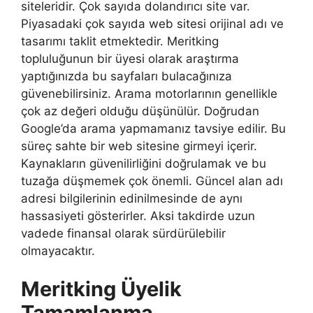
siteleridir. Çok sayıda dolandırıcı site var.
Piyasadaki çok sayıda web sitesi orijinal adı ve
tasarımı taklit etmektedir. Meritking
topluluğunun bir üyesi olarak araştırma
yaptığınızda bu sayfaları bulacağınıza
güvenebilirsiniz. Arama motorlarının genellikle
çok az değeri olduğu düşünülür. Doğrudan
Google’da arama yapmamanız tavsiye edilir. Bu
süreç sahte bir web sitesine girmeyi içerir.
Kaynakların güvenilirliğini doğrulamak ve bu
tuzağa düşmemek çok önemli. Güncel alan adı
adresi bilgilerinin edinilmesinde de aynı
hassasiyeti gösterirler. Aksi takdirde uzun
vadede finansal olarak sürdürülebilir
olmayacaktır.
Meritking Üyelik
Tamamlanma