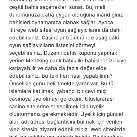
çeşitli bahis seçenekleri sunar. Bu, mali
durumunuza daha uygun olduğuna inandığınız
bahisleri oynamanıza olanak sağlar. Ayrıca
filtreye web sitesi oyun sağlayıcılarını da dahil
edebilirsiniz. Casinolar bölümünde aşağıdaki
oyun sağlayıcıların listesini görmeyi
seçebilirsiniz. Düzenli bahis kuponu yapmak
yerine Meritking canlı bahis ile bahislerinizi ikiye
katlayabilir ve daha da fazla değer elde
edebilirsiniz. Bu teklifleri nasıl yapabilirim?
Öncelikle şunu belirtmekte yarar var. Bu tür
işlemlere katılmak, yabancı bir çevrimiçi
casinoya üye olmayı gerektirir. Uluslararası
casino sitelerine erişebilmek için üyelik
oluşturmanız gerekmektedir. Üyelik için güncel
alan adı adresi bağlantısını bulmak için verilen
web sitesini ziyaret edebilirsiniz. Web sitenizde