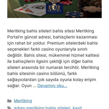
Meritking bahis siteleri bahis sitesi Meritking
Portal’ın güncel adresi, bahisçilerin kazanması
için rahat bir yoldur. Premium sitelerdeki bahis
seçenekleri farklı casino oyunlarıyla sınırlı
değildir. Bahis sitesi, mükemmel hizmet kalitesi
ile bahisçilerin ilgisini çektiği için diğer bahis
siteleri arasında bir numaralı tercihtir. Meritking
bahis sitesinin casino bölümü, farklı
sağlayıcılardan çok sayıda oyuna kolay erişim
sağlar. Oyun …
Devamını oku…
Kategoriler
Meritking
Etiketler
adres meritking bahis siteleri
,
kayit