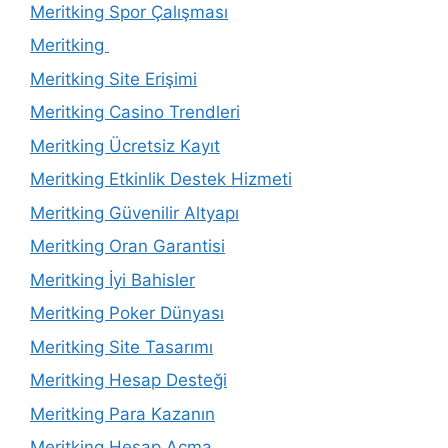
Meritking Spor Çalışması
Meritking
Meritking Site Erişimi
Meritking Casino Trendleri
Meritking Ücretsiz Kayıt
Meritking Etkinlik Destek Hizmeti
Meritking Güvenilir Altyapı
Meritking Oran Garantisi
Meritking İyi Bahisler
Meritking Poker Dünyası
Meritking Site Tasarımı
Meritking Hesap Desteği
Meritking Para Kazanın
Meritking Hesap Açma