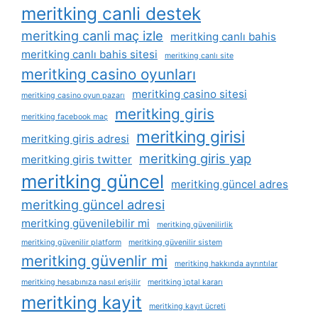
meritking canli destek
meritking canli maç izle
meritking canlı bahis
meritking canlı bahis sitesi
meritking canlı site
meritking casino oyunları
meritking casino sitesi
meritking casino oyun pazarı
meritking giris
meritking facebook maç
meritking girisi
meritking giris adresi
meritking giris yap
meritking giris twitter
meritking güncel
meritking güncel adres
meritking güncel adresi
meritking güvenilebilir mi
meritking güvenilirlik
meritking güvenilir platform
meritking güvenilir sistem
meritking güvenlir mi
meritking hakkında ayrıntılar
meritking hesabınıza nasıl erişilir
meritking i̇ptal kararı
meritking kayit
meritking kayıt ücreti