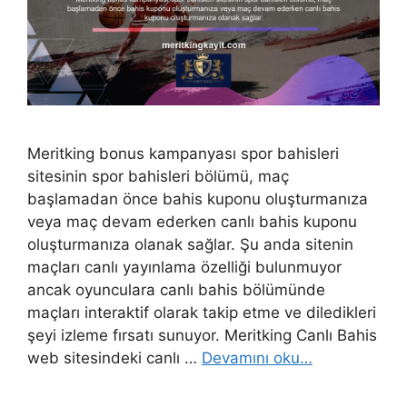
Meritking bonus kampanyası spor bahisleri
sitesinin spor bahisleri bölümü, maç
başlamadan önce bahis kuponu oluşturmanıza
veya maç devam ederken canlı bahis kuponu
oluşturmanıza olanak sağlar. Şu anda sitenin
maçları canlı yayınlama özelliği bulunmuyor
ancak oyunculara canlı bahis bölümünde
maçları interaktif olarak takip etme ve diledikleri
şeyi izleme fırsatı sunuyor. Meritking Canlı Bahis
web sitesindeki canlı …
Devamını oku…