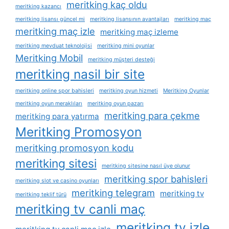
meritking kaç oldu
meritking kazancı
meritking lisansı güncel mi
meritking lisansının avantajları
meritking maç
meritking maç izle
meritking maç izleme
meritking mevduat teknolojisi
meritking mini oyunlar
Meritking Mobil
meritking müşteri desteği
meritking nasil bir site
meritking online spor bahisleri
meritking oyun hizmeti
Meritking Oyunlar
meritking oyun meraklıları
meritking oyun pazarı
meritking para çekme
meritking para yatırma
Meritking Promosyon
meritking promosyon kodu
meritking sitesi
meritking sitesine nasıl üye olunur
meritking spor bahisleri
meritking slot ve casino oyunları
meritking telegram
meritking tv
meritking teklif türü
meritking tv canli maç
meritking tv izle