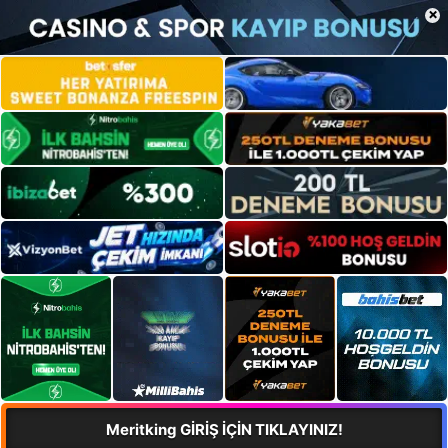
×
Meritking GİRİŞ İÇİN TIKLAYINIZ!