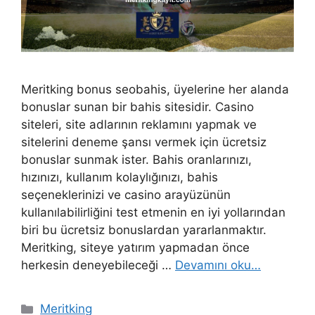
Meritking bonus seobahis, üyelerine her alanda
bonuslar sunan bir bahis sitesidir. Casino
siteleri, site adlarının reklamını yapmak ve
sitelerini deneme şansı vermek için ücretsiz
bonuslar sunmak ister. Bahis oranlarınızı,
hızınızı, kullanım kolaylığınızı, bahis
seçeneklerinizi ve casino arayüzünün
kullanılabilirliğini test etmenin en iyi yollarından
biri bu ücretsiz bonuslardan yararlanmaktır.
Meritking, siteye yatırım yapmadan önce
herkesin deneyebileceği …
Devamını oku…
Kategoriler
Meritking