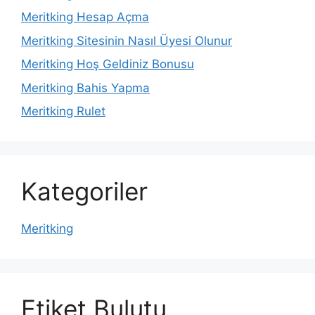
Meritking Hesap Açma
Meritking Sitesinin Nasıl Üyesi Olunur
Meritking Hoş Geldiniz Bonusu
Meritking Bahis Yapma
Meritking Rulet
Kategoriler
Meritking
Etiket Bulutu