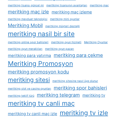
meritking lisansı güncel mi
meritking lisansının avantajları
meritking maç
meritking maç izle
meritking maç izleme
meritking mevduat teknolojisi
meritking mini oyunlar
Meritking Mobil
meritking müşteri desteği
meritking nasil bir site
meritking online spor bahisleri
meritking oyun hizmeti
Meritking Oyunlar
meritking oyun meraklıları
meritking oyun pazarı
meritking para çekme
meritking para yatırma
Meritking Promosyon
meritking promosyon kodu
meritking sitesi
meritking sitesine nasıl üye olunur
meritking spor bahisleri
meritking slot ve casino oyunları
meritking telegram
meritking tv
meritking teklif türü
meritking tv canli maç
meritking tv izle
meritking tv canli maç izle