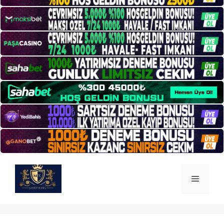
İçeriğe
atla
Menü