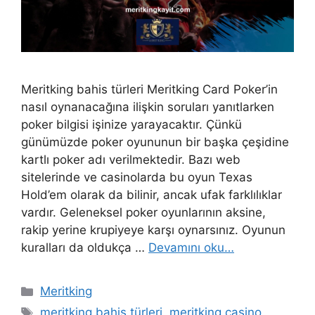
Meritking bahis türleri Meritking Card Poker’in
nasıl oynanacağına ilişkin soruları yanıtlarken
poker bilgisi işinize yarayacaktır. Çünkü
günümüzde poker oyununun bir başka çeşidine
kartlı poker adı verilmektedir. Bazı web
sitelerinde ve casinolarda bu oyun Texas
Hold’em olarak da bilinir, ancak ufak farklılıklar
vardır. Geleneksel poker oyunlarının aksine,
rakip yerine krupiyeye karşı oynarsınız. Oyunun
kuralları da oldukça …
Devamını oku…
Kategoriler
Meritking
Etiketler
meritking bahis türleri
,
meritking casino