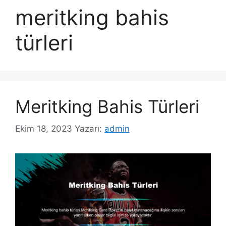
meritking bahis
türleri
Meritking Bahis Türleri
Ekim 18, 2023
Yazarı:
admin