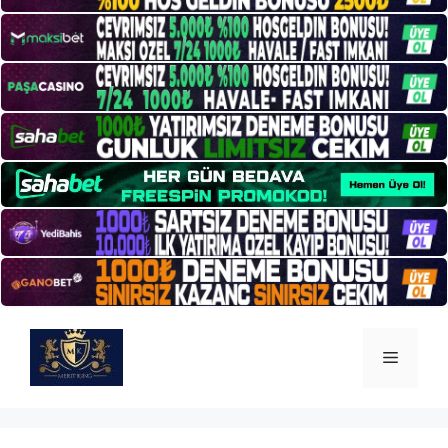
İçeriğe
atla
Menü