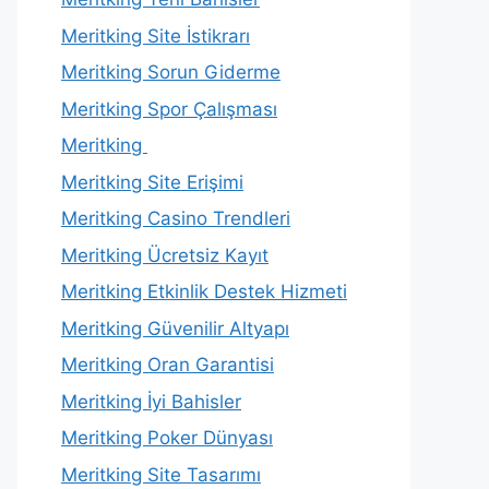
Meritking Site İstikrarı
Meritking Sorun Giderme
Meritking Spor Çalışması
Meritking
Meritking Site Erişimi
Meritking Casino Trendleri
Meritking Ücretsiz Kayıt
Meritking Etkinlik Destek Hizmeti
Meritking Güvenilir Altyapı
Meritking Oran Garantisi
Meritking İyi Bahisler
Meritking Poker Dünyası
Meritking Site Tasarımı