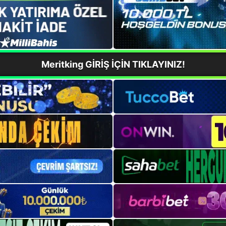
Meritking GİRİŞ İÇİN TIKLAYINIZ!