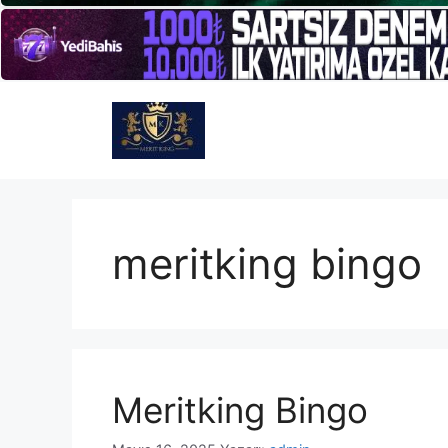
İçeriğe
atla
meritking bingo
Meritking Bingo