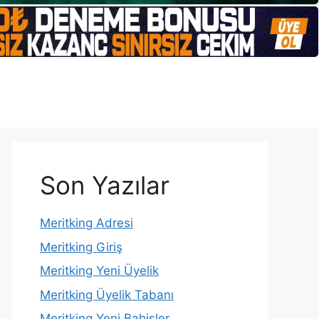
Son Yazılar
Meritking Adresi
Meritking Giriş
Meritking Yeni Üyelik
Meritking Üyelik Tabanı
Meritking Yeni Bahisler