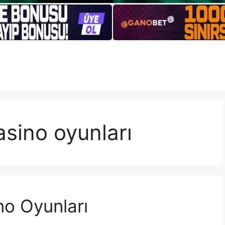
asino oyunları
no Oyunları