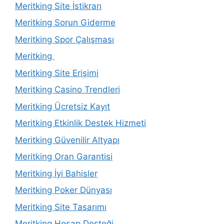
Meritking Site İstikrarı
Meritking Sorun Giderme
Meritking Spor Çalışması
Meritking
Meritking Site Erişimi
Meritking Casino Trendleri
Meritking Ücretsiz Kayıt
Meritking Etkinlik Destek Hizmeti
Meritking Güvenilir Altyapı
Meritking Oran Garantisi
Meritking İyi Bahisler
Meritking Poker Dünyası
Meritking Site Tasarımı
Meritking Hesap Desteği