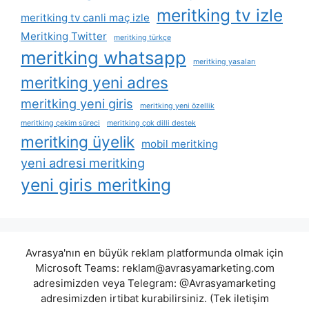
meritking tv izle
meritking tv canli maç izle
Meritking Twitter
meritking türkçe
meritking whatsapp
meritking yasaları
meritking yeni adres
meritking yeni giris
meritking yeni özellik
meritking çekim süreci
meritking çok dilli destek
meritking üyelik
mobil meritking
yeni adresi meritking
yeni giris meritking
Avrasya'nın en büyük reklam platformunda olmak için
Microsoft Teams:
reklam@avrasyamarketing.com
adresimizden veya Telegram: @Avrasyamarketing
adresimizden irtibat kurabilirsiniz. (Tek iletişim