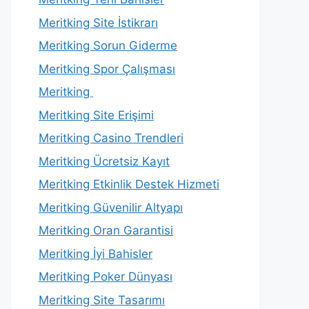
Meritking Site İstikrarı
Meritking Sorun Giderme
Meritking Spor Çalışması
Meritking
Meritking Site Erişimi
Meritking Casino Trendleri
Meritking Ücretsiz Kayıt
Meritking Etkinlik Destek Hizmeti
Meritking Güvenilir Altyapı
Meritking Oran Garantisi
Meritking İyi Bahisler
Meritking Poker Dünyası
Meritking Site Tasarımı