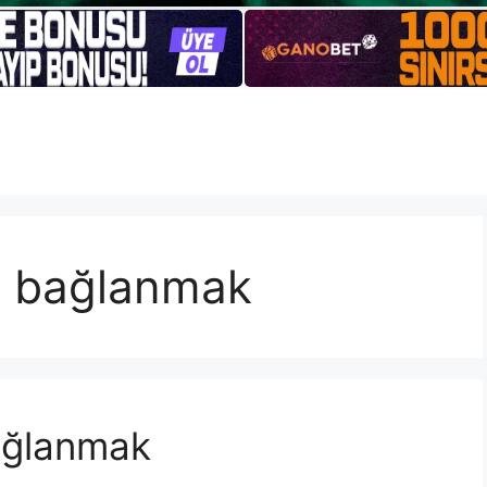
la bağlanmak
ağlanmak