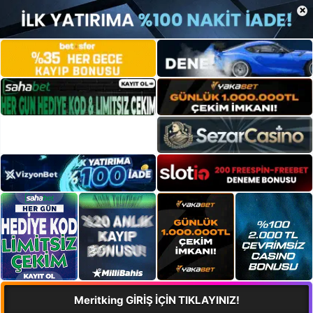
×
Meritking GİRİŞ İÇİN TIKLAYINIZ!