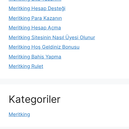
Meritking Hesap Desteği
Meritking Para Kazanın
Meritking Hesap Açma
Meritking Sitesinin Nasıl Üyesi Olunur
Meritking Hoş Geldiniz Bonusu
Meritking Bahis Yapma
Meritking Rulet
Kategoriler
Meritking