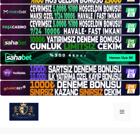
İçeriğe
atla
Menü