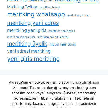
meritking tv canli maç izle
Meritking Twitter
meritking türkçe
meritking whatsapp
meritking yasaları
meritking yeni adres
meritking yeni giris
meritking yeni özellik
meritking çekim süreci
meritking çok dilli destek
meritking üyelik
mobil meritking
yeni adresi meritking
yeni giris meritking
Avrasya'nın en büyük reklam platformunda olmak için
Microsoft Teams:
reklam@avrasyamarketing.com
adresimizden veya Telegram: @Avrasyamarketing
adresimizden irtibat kurabilirsiniz. (Tek iletişim
adreslerimiz teams / telegram ve mail adresimizdir.