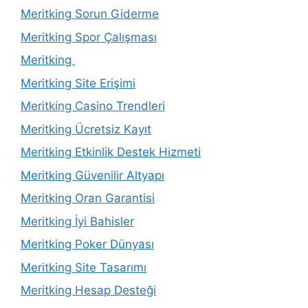
Meritking Sorun Giderme
Meritking Spor Çalışması
Meritking
Meritking Site Erişimi
Meritking Casino Trendleri
Meritking Ücretsiz Kayıt
Meritking Etkinlik Destek Hizmeti
Meritking Güvenilir Altyapı
Meritking Oran Garantisi
Meritking İyi Bahisler
Meritking Poker Dünyası
Meritking Site Tasarımı
Meritking Hesap Desteği