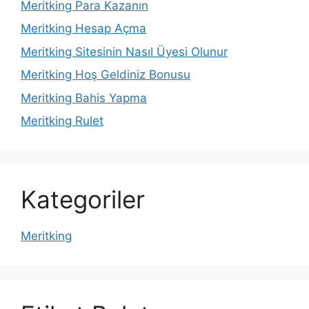
Meritking Para Kazanın
Meritking Hesap Açma
Meritking Sitesinin Nasıl Üyesi Olunur
Meritking Hoş Geldiniz Bonusu
Meritking Bahis Yapma
Meritking Rulet
Kategoriler
Meritking