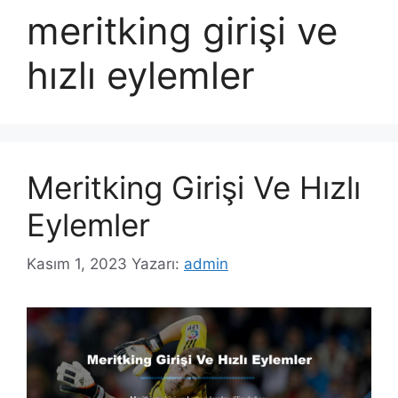
meritking girişi ve
hızlı eylemler
Meritking Girişi Ve Hızlı
Eylemler
Kasım 1, 2023
Yazarı:
admin