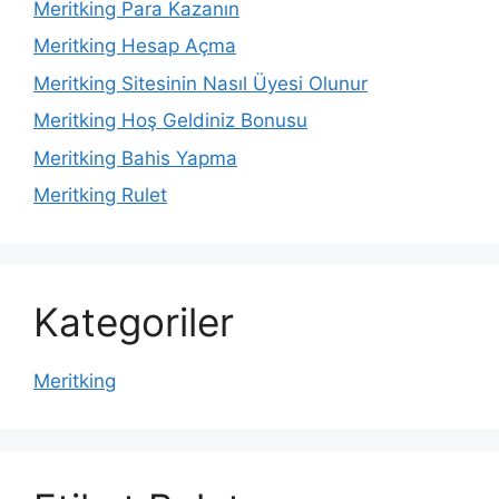
Meritking Para Kazanın
Meritking Hesap Açma
Meritking Sitesinin Nasıl Üyesi Olunur
Meritking Hoş Geldiniz Bonusu
Meritking Bahis Yapma
Meritking Rulet
Kategoriler
Meritking