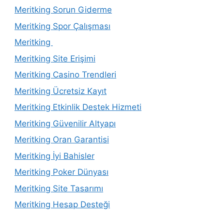
Meritking Sorun Giderme
Meritking Spor Çalışması
Meritking
Meritking Site Erişimi
Meritking Casino Trendleri
Meritking Ücretsiz Kayıt
Meritking Etkinlik Destek Hizmeti
Meritking Güvenilir Altyapı
Meritking Oran Garantisi
Meritking İyi Bahisler
Meritking Poker Dünyası
Meritking Site Tasarımı
Meritking Hesap Desteği