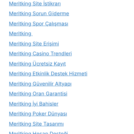
Meritking Site İstikrarı
Meritking Sorun Giderme
Meritking Spor Çalışması
Meritking
Meritking Site Erişimi
Meritking Casino Trendleri
Meritking Ücretsiz Kayıt
Meritking Etkinlik Destek Hizmeti
Meritking Güvenilir Altyapı
Meritking Oran Garantisi
Meritking İyi Bahisler
Meritking Poker Dünyası
Meritking Site Tasarımı
Meritking Hesap Desteği