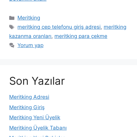
Kategoriler
Meritking
Etiketler
meritking cep telefonu giriş adresi
,
meritking
kazanma oranları
,
meritking para çekme
Yorum yap
Son Yazılar
Meritking Adresi
Meritking Giriş
Meritking Yeni Üyelik
Meritking Üyelik Tabanı