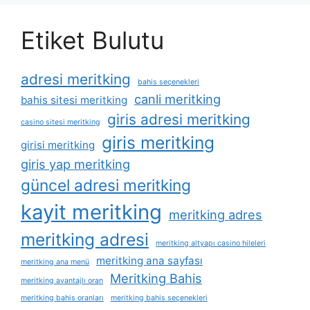
Etiket Bulutu
adresi meritking
bahis seçenekleri
canli meritking
bahis sitesi meritking
giris adresi meritking
casino sitesi meritking
giris meritking
girisi meritking
giris yap meritking
güncel adresi meritking
kayit meritking
meritking adres
meritking adresi
meritking altyapı casino hileleri
meritking ana sayfası
meritking ana menü
Meritking Bahis
meritking avantajlı oran
meritking bahis oranları
meritking bahis seçenekleri