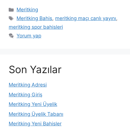
Kategoriler
Meritking
Etiketler
Meritking Bahis
,
meritking maçı canlı yayını
,
meritking spor bahisleri
Yorum yap
Son Yazılar
Meritking Adresi
Meritking Giriş
Meritking Yeni Üyelik
Meritking Üyelik Tabanı
Meritking Yeni Bahisler