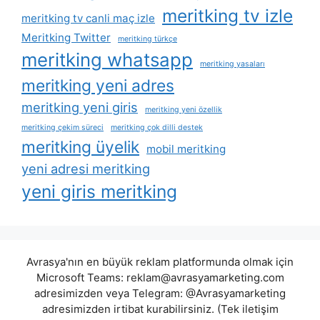
meritking tv izle
meritking tv canli maç izle
Meritking Twitter
meritking türkçe
meritking whatsapp
meritking yasaları
meritking yeni adres
meritking yeni giris
meritking yeni özellik
meritking çekim süreci
meritking çok dilli destek
meritking üyelik
mobil meritking
yeni adresi meritking
yeni giris meritking
Avrasya'nın en büyük reklam platformunda olmak için
Microsoft Teams:
reklam@avrasyamarketing.com
adresimizden veya Telegram: @Avrasyamarketing
adresimizden irtibat kurabilirsiniz. (Tek iletişim