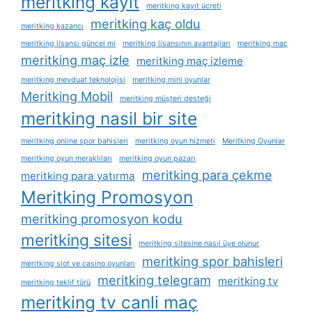
meritking kayit
meritking kayıt ücreti
meritking kaç oldu
meritking kazancı
meritking lisansı güncel mi
meritking lisansının avantajları
meritking maç
meritking maç izle
meritking maç izleme
meritking mevduat teknolojisi
meritking mini oyunlar
Meritking Mobil
meritking müşteri desteği
meritking nasil bir site
meritking online spor bahisleri
meritking oyun hizmeti
Meritking Oyunlar
meritking oyun meraklıları
meritking oyun pazarı
meritking para çekme
meritking para yatırma
Meritking Promosyon
meritking promosyon kodu
meritking sitesi
meritking sitesine nasıl üye olunur
meritking spor bahisleri
meritking slot ve casino oyunları
meritking telegram
meritking tv
meritking teklif türü
meritking tv canli maç