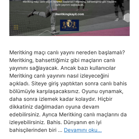
Meritking maçı canlı yayını nereden başlamalı?
Meritking, bahsettiğimiz gibi maçların canlı
yayınını sağlayacak. Ancak bazı kullanıcılar
Meritking canlı yayınını nasıl izleyeceğini
açıkladı. Siteye giriş yaptıktan sonra canlı bahis
bölümüyle karşılaşacaksınız. Oyunu oynamak,
daha sonra izlemek kadar kolaydır. Hiçbir
dikkatiniz dağılmadan oyuna devam
edebilirsiniz. Ayrıca Meritking canlı maçlarını da
izleyebilirsiniz. Bahis. Dünyanın en iyi
bahisçilerinden biri …
Devamını oku…