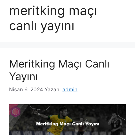
meritking maçı
canlı yayını
Meritking Maçı Canlı
Yayını
Nisan 6, 2024
Yazarı:
admin