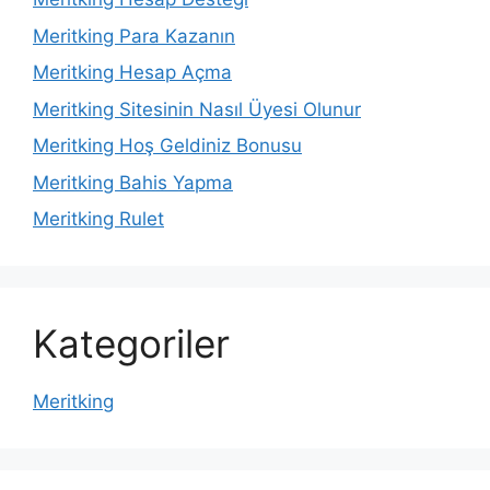
Meritking Para Kazanın
Meritking Hesap Açma
Meritking Sitesinin Nasıl Üyesi Olunur
Meritking Hoş Geldiniz Bonusu
Meritking Bahis Yapma
Meritking Rulet
Kategoriler
Meritking