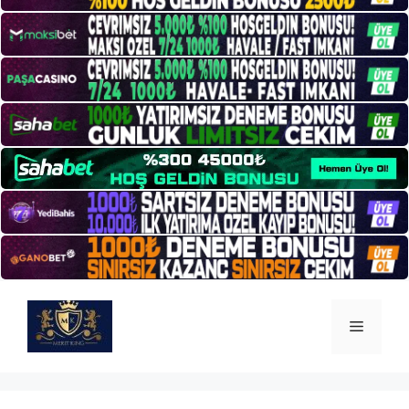
İçeriğe
atla
Menü