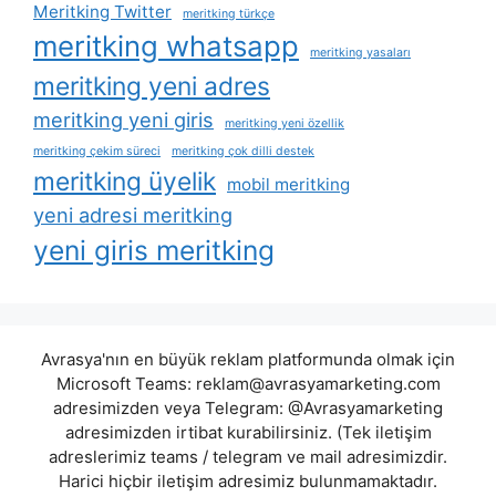
Meritking Twitter
meritking türkçe
meritking whatsapp
meritking yasaları
meritking yeni adres
meritking yeni giris
meritking yeni özellik
meritking çekim süreci
meritking çok dilli destek
meritking üyelik
mobil meritking
yeni adresi meritking
yeni giris meritking
Avrasya'nın en büyük reklam platformunda olmak için
Microsoft Teams:
reklam@avrasyamarketing.com
adresimizden veya Telegram: @Avrasyamarketing
adresimizden irtibat kurabilirsiniz. (Tek iletişim
adreslerimiz teams / telegram ve mail adresimizdir.
Harici hiçbir iletişim adresimiz bulunmamaktadır.