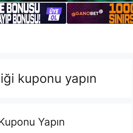
lliği kuponu yapın
i Kuponu Yapın