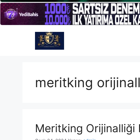
İçeriğe
atla
meritking orijina
Meritking Orijinalliğ