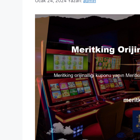
Ocak 24, 2024
Yazarı:
admin